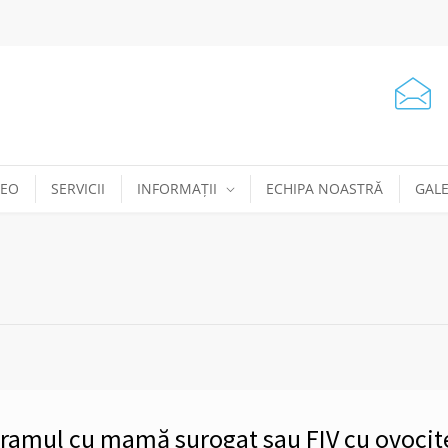
DEO
SERVICII
INFORMAȚII
ECHIPA NOASTRĂ
GALE
ogramul cu mamă surogat sau FIV cu ovocit