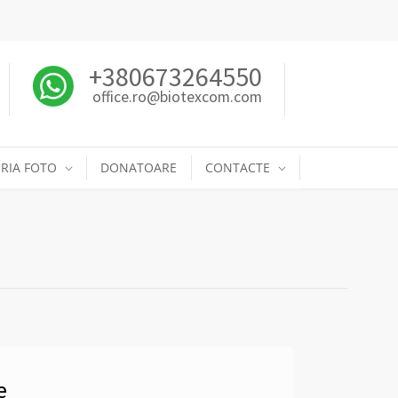
+380673264550
office.ro@biotexcom.com
RIA FOTO
DONATOARE
CONTACTE
e