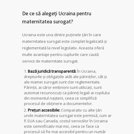
De ce să alegeți Ucraina pentru
maternitatea surogat?
Ucraina este una dintre puținele țări în care
maternitatea surogat este complet legalizată și
reglementată la nivel legislativ. Aceasta oferă
multe avantaje pentru cuplurile care caută
servicii de maternitate surogat.
Bază juridică transparentă:
În Ucraina,
drepturile și obligațiile atât ale părinților, cât și
ale mamei surogat sunt clar reglementate.
Părinții, ai căror embrioni sunt utilizați, sunt
automat recunoscuți ca părinți legali ai copilului
din momentul nașterii, ceea ce simplifică
procesul de obținere a documentelor.
Prețuri accesibile:
Comparativ cu alte țări
unde maternitatea surogat este permisă, cum ar
fi SUA sau Canada, costul serviciilor în Ucraina
este semnificativ mai mic, ceea ce face ca
procesul să fie mai accesibil pentru un număr