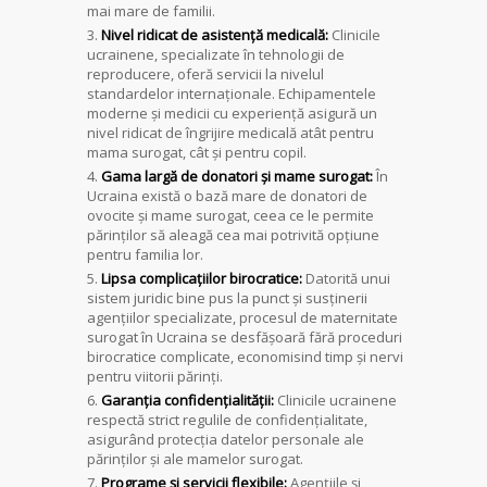
mai mare de familii.
Nivel ridicat de asistență medicală:
Clinicile
ucrainene, specializate în tehnologii de
reproducere, oferă servicii la nivelul
standardelor internaționale. Echipamentele
moderne și medicii cu experiență asigură un
nivel ridicat de îngrijire medicală atât pentru
mama surogat, cât și pentru copil.
Gama largă de donatori și mame surogat:
În
Ucraina există o bază mare de donatori de
ovocite și mame surogat, ceea ce le permite
părinților să aleagă cea mai potrivită opțiune
pentru familia lor.
Lipsa complicațiilor birocratice:
Datorită unui
sistem juridic bine pus la punct și susținerii
agențiilor specializate, procesul de maternitate
surogat în Ucraina se desfășoară fără proceduri
birocratice complicate, economisind timp și nervi
pentru viitorii părinți.
Garanția confidențialității:
Clinicile ucrainene
respectă strict regulile de confidențialitate,
asigurând protecția datelor personale ale
părinților și ale mamelor surogat.
Programe și servicii flexibile:
Agențiile și