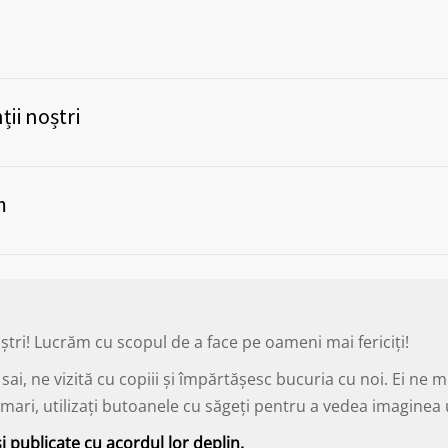
ii noștri
m
ștri! Lucrăm cu scopul de a face pe oameni mai fericiți!
lor sai, ne vizită cu copiii și împărtășesc bucuria cu noi. Ei
 o mari, utilizați butoanele cu săgeți pentru a vedea imagine
și publicate cu acordul lor deplin.