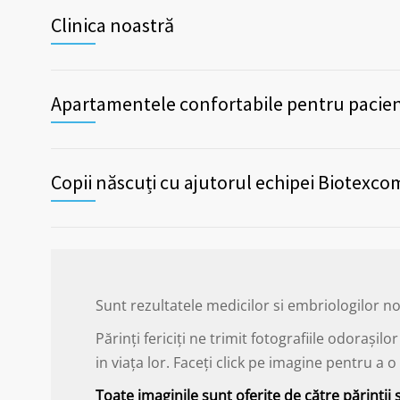
Clinica noastră
Apartamentele confortabile pentru pacienț
Copii născuți cu ajutorul echipei Biotexco
Sunt rezultatele medicilor si embriologilor no
Părinți fericiți ne trimit fotografiile odorași
in viața lor. Faceți click pe imagine pentru a
Toate imaginile sunt oferite de către părinții 