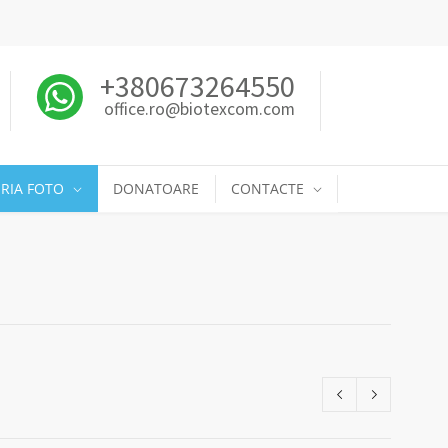
+380673264550
office.ro@biotexcom.com
RIA FOTO
DONATOARE
CONTACTE