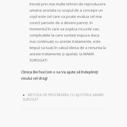
treceti prin mai multe tehnici de reproducere
umana asistata cu scopul de a concepe un
copil este cel care va poate evalua cel mai
corect șansele de a deveni parinți. In
momentul în care va explica riscurile sau
complicatiile la care sunteți expusa daca
mai continuați cu aceste tratamente, este
timpul sa luați în calcul ideea de a renunta la
aceste tratamente și apelați la MAMA
SUROGAT!
Clinica BioTexCom o sa Va ajute să îndepliniți
visului cel drag!
METODA DE PROCREAREA CU AJUTORUL MAMEI
SUROGAT