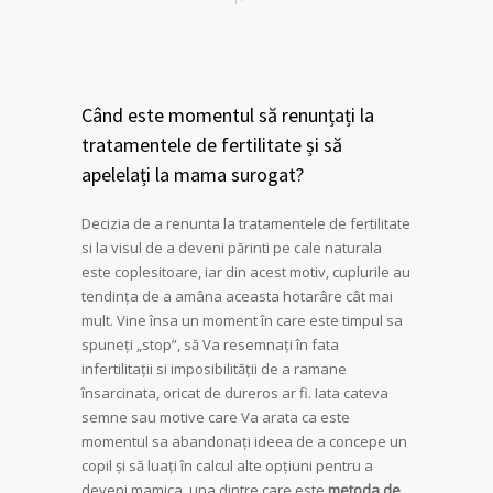
Când este momentul să renunțați la
tratamentele de fertilitate și să
apelelați la mama surogat?
Decizia de a renunta la tratamentele de fertilitate
si la visul de a deveni părinti pe cale naturala
este coplesitoare, iar din acest motiv, cuplurile au
tendința de a amâna aceasta hotarâre cât mai
mult. Vine însa un moment în care este timpul sa
spuneți „stop”, să Va resemnați în fata
infertilitații si imposibilității de a ramane
însarcinata, oricat de dureros ar fi. Iata cateva
semne sau motive care Va arata ca este
momentul sa abandonați ideea de a concepe un
copil și să luați în calcul alte opțiuni pentru a
deveni mamica, una dintre care este
metoda de