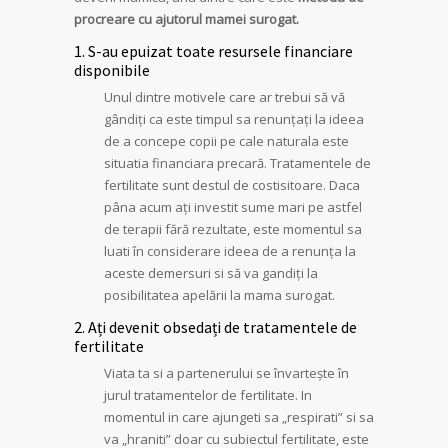
procreare cu ajutorul mamei surogat.
1. S-au epuizat toate resursele financiare
disponibile
Unul dintre motivele care ar trebui să vă
gândiți ca este timpul sa renunțați la ideea
de a concepe copii pe cale naturala este
situatia financiara precară. Tratamentele de
fertilitate sunt destul de costisitoare. Daca
pâna acum ați investit sume mari pe astfel
de terapii fără rezultate, este momentul sa
luati în considerare ideea de a renunța la
aceste demersuri si să va gandiți la
posibilitatea apelării la mama surogat.
2. Ați devenit obsedați de tratamentele de
fertilitate
Viata ta si a partenerului se învartește în
jurul tratamentelor de fertilitate. In
momentul in care ajungeti sa „respirati” si sa
va „hraniti” doar cu subiectul fertilitate, este