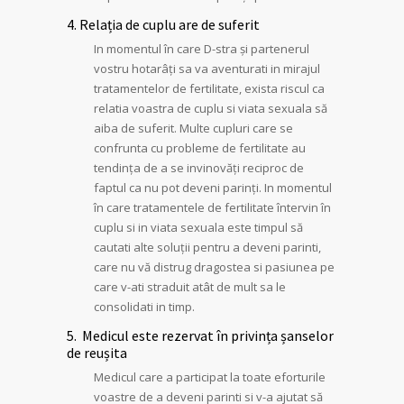
4. Relația de cuplu are de suferit
In momentul în care D-stra și partenerul
vostru hotarâți sa va aventurati in mirajul
tratamentelor de fertilitate, exista riscul ca
relatia voastra de cuplu si viata sexuala să
aiba de suferit. Multe cupluri care se
confrunta cu probleme de fertilitate au
tendința de a se invinovăți reciproc de
faptul ca nu pot deveni parinți. In momentul
în care tratamentele de fertilitate întervin în
cuplu si in viata sexuala este timpul să
cautati alte soluții pentru a deveni parinti,
care nu vă distrug dragostea si pasiunea pe
care v-ati straduit atât de mult sa le
consolidati in timp.
5. Medicul este rezervat în privința șanselor
de reușita
Medicul care a participat la toate eforturile
voastre de a deveni parinti si v-a ajutat să