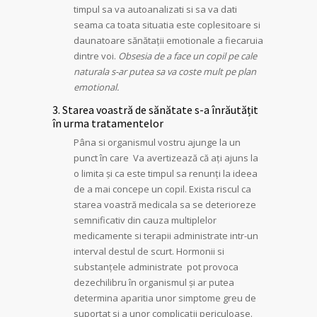
timpul sa va autoanalizati si sa va dati
seama ca toata situatia este coplesitoare si
daunatoare sănătații emotionale a fiecaruia
dintre voi.
Obsesia de a face un copil pe cale
naturala s-ar putea sa va coste mult pe plan
emotional.
3. Starea voastră de sănătate s-a înrăutățit
în urma tratamentelor
Pâna si organismul vostru ajunge la un
punct în care Va avertizează că ați ajuns la
o limita și ca este timpul sa renunți la ideea
de a mai concepe un copil. Exista riscul ca
starea voastră medicala sa se deterioreze
semnificativ din cauza multiplelor
medicamente si terapii administrate intr-un
interval destul de scurt. Hormonii si
substanțele administrate pot provoca
dezechilibru în organismul și ar putea
determina aparitia unor simptome greu de
suportat si a unor complicații periculoase.