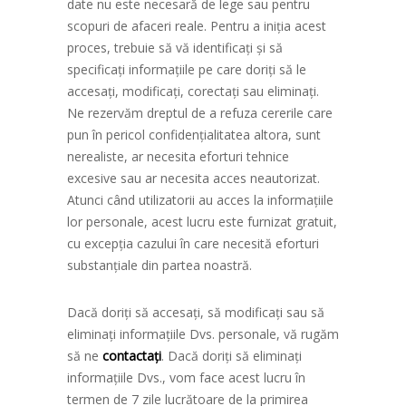
date nu este necesară de lege sau pentru
scopuri de afaceri reale. Pentru a iniția acest
proces, trebuie să vă identificați și să
specificați informațiile pe care doriți să le
accesați, modificați, corectați sau eliminați.
Ne rezervăm dreptul de a refuza cererile care
pun în pericol confidențialitatea altora, sunt
nerealiste, ar necesita eforturi tehnice
excesive sau ar necesita acces neautorizat.
Atunci când utilizatorii au acces la informațiile
lor personale, acest lucru este furnizat gratuit,
cu excepția cazului în care necesită eforturi
substanțiale din partea noastră.
Dacă doriți să accesați, să modificați sau să
eliminați informațiile Dvs. personale, vă rugăm
să ne
contactați
. Dacă doriți să eliminați
informațiile Dvs., vom face acest lucru în
termen de 7 zile lucrătoare de la primirea