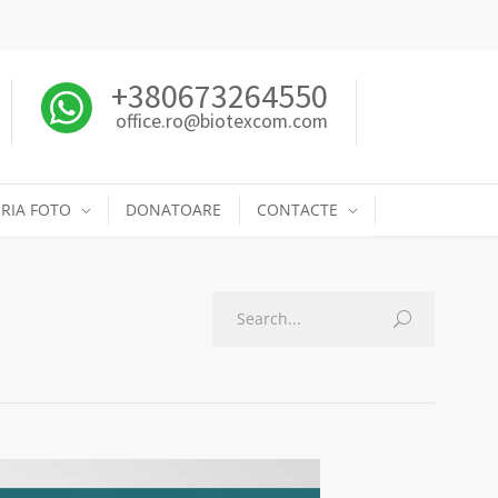
+380673264550
office.ro@biotexcom.com
RIA FOTO
DONATOARE
CONTACTE