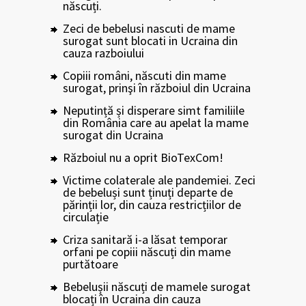
născuți.
Zeci de bebelusi nascuti de mame
surogat sunt blocati in Ucraina din
cauza razboiului
Copiii români, născuti din mame
surogat, prinşi în războiul din Ucraina
Neputință și disperare simt familiile
din România care au apelat la mame
surogat din Ucraina
Războiul nu a oprit BioTexCom!
Victime colaterale ale pandemiei. Zeci
de bebeluși sunt ținuți departe de
părinții lor, din cauza restricțiilor de
circulație
Criza sanitară i-a lăsat temporar
orfani pe copiii născuți din mame
purtătoare
Bebelușii născuți de mamele surogat
blocați în Ucraina din cauza