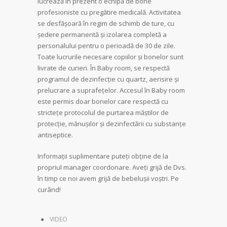
lucrează în prezent o echipă de bone
profesioniste cu pregătire medicală. Activitatea
se desfășoară în regim de schimb de ture, cu
ședere permanentă și izolarea completă a
personalului pentru o perioadă de 30 de zile.
Toate lucrurile necesare copiilor și bonelor sunt
livrate de curieri. În Baby room, se respectă
programul de dezinfecție cu quartz, aerisire și
prelucrare a suprafețelor. Accesul în Baby room
este permis doar bonelor care respectă cu
strictețe protocolul de purtarea măștilor de
protecție, mănușilor și dezinfectării cu substanțe
antiseptice.
Informații suplimentare puteți obține de la
propriul manager coordonare. Aveți grijă de Dvs.
în timp ce noi avem grijă de bebelușii voștri. Pe
curând!
VIDEO