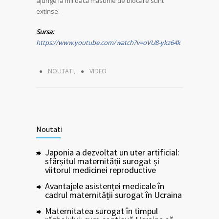
ajunge la mii dacă măsurile de blocare sunt
extinse.
Sursa:
https://www.youtube.com/watch?v=oVU8-ykz64k
NOUTATI
,
VIDEO
Noutati
Japonia a dezvoltat un uter artificial:
sfârșitul maternității surogat și
viitorul medicinei reproductive
Avantajele asistenței medicale în
cadrul maternității surogat în Ucraina
Maternitatea surogat în timpul