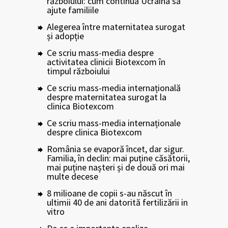
războiului: cum continuă Ucraina să
ajute familiile
Alegerea între maternitatea surogat
și adopție
Ce scriu mass-media despre
activitatea clinicii Biotexcom în
timpul războiului
Ce scriu mass-media internațională
despre maternitatea surogat la
clinica Biotexcom
Ce scriu mass-media internaționale
despre clinica Biotexcom
România se evaporă încet, dar sigur.
Familia, în declin: mai puține căsătorii,
mai puține nașteri și de două ori mai
multe decese
8 milioane de copii s-au născut în
ultimii 40 de ani datorită fertilizării in
vitro