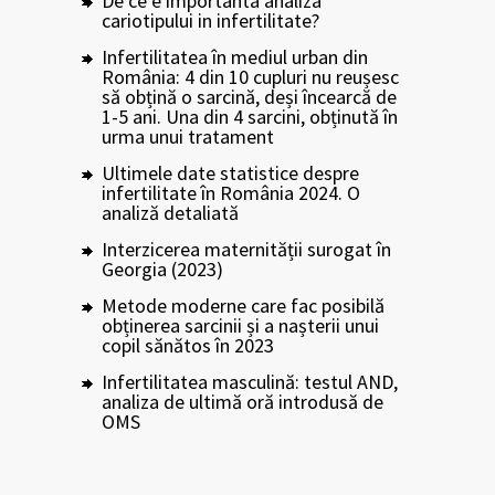
De ce e importanta analiza
cariotipului in infertilitate?
Infertilitatea în mediul urban din
România: 4 din 10 cupluri nu reușesc
să obțină o sarcină, deși încearcă de
1-5 ani. Una din 4 sarcini, obținută în
urma unui tratament
Ultimele date statistice despre
infertilitate în România 2024. O
analiză detaliată
Interzicerea maternității surogat în
Georgia (2023)
Metode moderne care fac posibilă
obținerea sarcinii și a nașterii unui
copil sănătos în 2023
Infertilitatea masculină: testul AND,
analiza de ultimă oră introdusă de
OMS