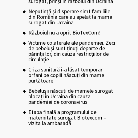
surogat, prinşi în războiul din Ucraina
Neputință și disperare simt familiile
din România care au apelat la mame
surogat din Ucraina
Războiul nu a oprit BioTexCom!
Victime colaterale ale pandemiei. Zeci
de bebeluși sunt ținuți departe de
părinții lor, din cauza restricțiilor de
circulație
Criza sanitară i-a lăsat temporar
orfani pe copiii născuți din mame
purtătoare
Bebelușii născuți de mamele surogat
blocați în Ucraina din cauza
pandemiei de coronavirus
Etapa finală a programului de
maternitate surogat Biotexcom –
vizita la ambasadă