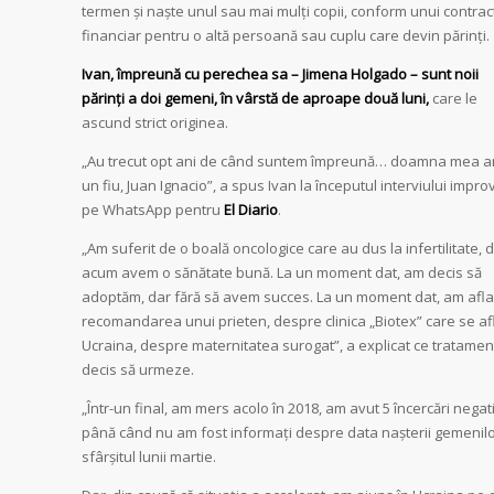
termen și naște unul sau mai mulți copii, conform unui contrac
financiar pentru o altă persoană sau cuplu care devin părinți.
Ivan, împreună cu perechea sa – Jimena Holgado – sunt noii
părinți a doi gemeni, în vârstă de aproape două luni,
care le
ascund strict originea.
„Au trecut opt ani de când suntem împreună… doamna mea a
un fiu, Juan Ignacio”, a spus Ivan la începutul interviului impro
pe WhatsApp pentru
El Diario
.
„Am suferit de o boală oncologice care au dus la infertilitate, 
acum avem o sănătate bună. La un moment dat, am decis să
adoptăm, dar fără să avem succes. La un moment dat, am aflat
recomandarea unui prieten, despre clinica „Biotex” care se afl
Ucraina, despre maternitatea surogat”, a explicat ce tratamen
decis să urmeze.
„Într-un final, am mers acolo în 2018, am avut 5 încercări negat
până când nu am fost informați despre data nașterii gemenilo
sfârșitul lunii martie.