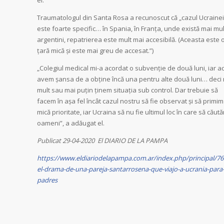
el.
Traumatologul din Santa Rosa a recunoscut că „cazul Ucrainei
este foarte specific… în Spania, în Franța, unde există mai mul
argentini, repatrierea este mult mai accesibilă. (Aceasta este 
țară mică și este mai greu de accesat.”)
„Colegiul medical mi-a acordat o subvenție de două luni, iar 
avem șansa de a obține încă una pentru alte două luni… deci
mult sau mai puțin ținem situația sub control. Dar trebuie să
facem în așa fel încât cazul nostru să fie observat și să primim
mică prioritate, iar Ucraina să nu fie ultimul loc în care să căut
oameni”, a adăugat el.
Publicat 29-04-2020 El DIARIO DE LA PAMPA
https://www.eldiariodelapampa.com.ar/index.php/principal/76
el-drama-de-una-pareja-santarrosena-que-viajo-a-ucrania-para-
padres