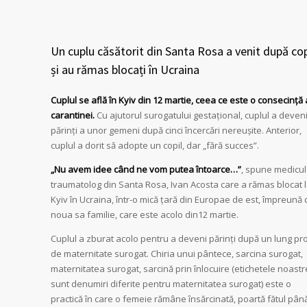
Un cuplu căsătorit din Santa Rosa a venit după cop
și au rămas blocați în Ucraina
Cuplul se află în Kyiv din 12 martie, ceea ce este o consecință 
carantinei.
Cu ajutorul surogatului gestațional, cuplul a deveni
părinți a unor gemeni după cinci încercări nereușite. Anterior,
cuplul a dorit să adopte un copil, dar „fără succes”.
„Nu avem idee când ne vom putea întoarce…”
, spune medicul
traumatolog din Santa Rosa, Ivan Acosta care a rămas blocat 
Kyiv în Ucraina, într-o mică țară din Europae de est, împreună 
noua sa familie, care este acolo din12 martie.
Cuplul a zburat acolo pentru a deveni părinți după un lung pr
de maternitate surogat. Chiria unui pântece, sarcina surogat,
maternitatea surogat, sarcină prin înlocuire (etichetele noastr
sunt denumiri diferite pentru maternitatea surogat) este o
practică în care o femeie rămâne însărcinată, poartă fătul până