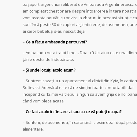
pașaport argentinian eliberat de Ambasada Argentinei aici… c
am completat chestionare despre întoarcerea în țara noastră 
vom aștepta noutăți cu privire la zboruri. În aceeași situație ca
sunt încă peste 30 de cupluri argentiniene, de asemenea, une
ai căror bebeluși s-au născut deja.
–
Ce a făcut ambasada pentru voi?
– Ambasada ne-a tratat bine… Doar că Ucraina este una dintr
țările destul de îndepărtate.
–
Și unde locuiți acolo acum?
– Suntrem cazați la un apartament al clinicii din Kyiv, în cartier
Sofievski. Adevărul este că ne simțim foarte confortabili, dar
începând cu 12 mai va trebui singuri să avem grijă de noi până
când vom pleca acasă.
–
Ce faci acolo în fiecare zi sau cu ce vă puteți ocupa?
– Suntem, de asemenea, în carantină… Ieșim doar după prod
alimentare.