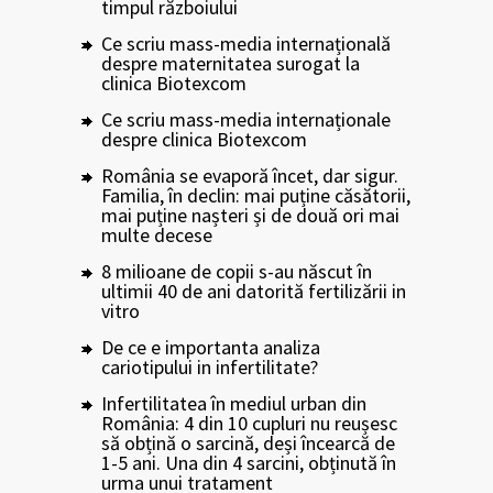
timpul războiului
Ce scriu mass-media internațională
despre maternitatea surogat la
clinica Biotexcom
Ce scriu mass-media internaționale
despre clinica Biotexcom
România se evaporă încet, dar sigur.
Familia, în declin: mai puține căsătorii,
mai puține nașteri și de două ori mai
multe decese
8 milioane de copii s-au născut în
ultimii 40 de ani datorită fertilizării in
vitro
De ce e importanta analiza
cariotipului in infertilitate?
Infertilitatea în mediul urban din
România: 4 din 10 cupluri nu reușesc
să obțină o sarcină, deși încearcă de
1-5 ani. Una din 4 sarcini, obținută în
urma unui tratament