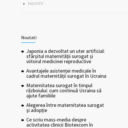
NOUTATI
Noutati
Japonia a dezvoltat un uter artificial:
sfârșitul maternității surogat și
viitorul medicinei reproductive
Avantajele asistenței medicale în
cadrul maternității surogat în Ucraina
Maternitatea surogat în timpul
războiului: cum continuă Ucraina să
ajute familiile
Alegerea între maternitatea surogat
și adopție
Ce scriu mass-media despre
activitatea clinicii Biotexcom în