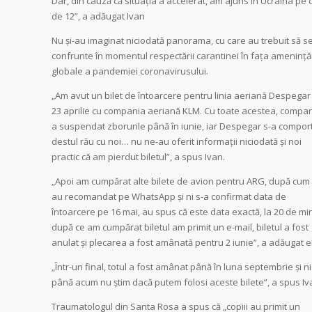
Dar, din cauză că situația a accelerat, am ajuns în Ucraina pe 
de 12”, a adăugat Ivan
Nu și-au imaginat niciodată panorama, cu care au trebuit să s
confrunte în momentul respectării carantinei în fața amenințăr
globale a pandemiei coronavirusului.
„Am avut un bilet de întoarcere pentru linia aeriană Despegar
23 aprilie cu compania aeriană KLM. Cu toate acestea, compa
a suspendat zborurile până în iunie, iar Despegar s-a compor
destul rău cu noi… nu ne-au oferit informații niciodată și noi
practic că am pierdut biletul”, a spus Ivan.
„Apoi am cumpărat alte bilete de avion pentru ARG, după cum
au recomandat pe WhatsApp și ni s-a confirmat data de
întoarcere pe 16 mai, au spus că este data exactă, la 20 de mi
după ce am cumpărat biletul am primit un e-mail, biletul a fost
anulat și plecarea a fost amânată pentru 2 iunie”, a adăugat el
„Într-un final, totul a fost amânat până în luna septembrie și ni
până acum nu știm dacă putem folosi aceste bilete”, a spus Iv
Traumatologul din Santa Rosa a spus că „copiii au primit un