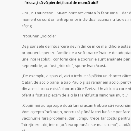
– R
riscați să vă pierdeți locul de muncă aici?
– Nu, nu muncesc… Mi-am oprit activitatea în februarie… dar d
moment ce sunt un antreprenor individual acuma nu lucrez, 
câștig.
Propuneri „ridicole”
Deși șansele de întoarcere devin din ce în ce mai dificile astăzi
propunerile pentru familie de a se întoarce înainte de adopt
unei noi rezoluții, conform căreia zborurile sunt amânate pân
septembrie, au fost „ridicole”, spune Ivan Acosta.
„De exemplu, a spus el, aici a trebuit să plătim un charter către
Qatar, de acolo până la São Paulo și să rămânem acolo, pentr
din acest loc nu există zboruri către Ezeiza. Un alt lucru care ni
oferit a fost să plecăm de aici la Frankfurt și nimic mai mult…”
„Copiii mei au aproape două luni și acum trebuie să-i vaccină
Vom aștepta încă puțin, pentru că până la trei lună se pot face
vaccinurile fără probleme, dar… timpul trece. Iar costul pentru
întreținere aici, într-o țară europeană este mai scump”, a adă