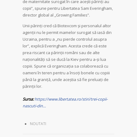
de maternitate surogat în care acești părinți au
copii”, spune pentru Libertatea Sam Everingham,
director global al „Growing Families”.
Unii părinți cred că Biotexcom și personalul altor
agenții nu le permit mamelor surogat să iasă din
Ucraina, pentru a „nu pierde controlul asupra
lor”, explică Everingham. Acesta crede că este
prea riscant ca părinții români sau de alte
naționalități să se ducă la Kiev pentru a-și lua
copiii. Spune că organizația sa colaborează cu
oameni în teren pentru a însoți bonele cu copiii
până la graniță, unde aceștia să fie preluați de
părinții lor.
Sursa:
https://www.libertatea.ro/stiri/trei-copii-
nascuti-din…
NOUTATI