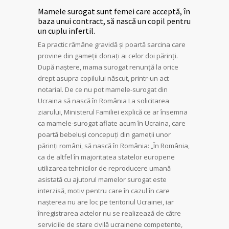
Mamele surogat sunt femei care acceptă, în
baza unui contract, să nască un copil pentru
un cuplu infertil.
Ea practic rămâne gravidă și poartă sarcina care
provine din gameții donați ai celor doi părinți.
După naștere, mama surogat renunță la orice
drept asupra copilului născut, printr-un act
notarial. De ce nu pot mamele-surogat din
Ucraina să nască în România La solicitarea
ziarului, Ministerul Familiei explică ce ar însemna
ca mamele-surogat aflate acum în Ucraina, care
poartă bebeluși concepuți din gameții unor
părinți români, să nască în România: „În România,
ca de altfel în majoritatea statelor europene
utilizarea tehnicilor de reproducere umană
asistată cu ajutorul mamelor surogat este
interzisă, motiv pentru care în cazul în care
nașterea nu are loc pe teritoriul Ucrainei, iar
înregistrarea actelor nu se realizează de către
serviciile de stare civilă ucrainene competente,