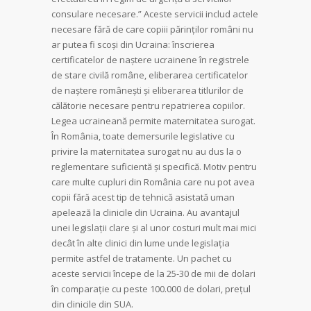
consulare necesare.” Aceste servicii includ actele
necesare fără de care copiii părinților români nu
ar putea fi scoși din Ucraina: înscrierea
certificatelor de naștere ucrainene în registrele
de stare civilă române, eliberarea certificatelor
de naștere românești și eliberarea titlurilor de
călătorie necesare pentru repatrierea copiilor.
Legea ucraineană permite maternitatea surogat.
În România, toate demersurile legislative cu
privire la maternitatea surogat nu au dus la o
reglementare suficientă și specifică. Motiv pentru
care multe cupluri din România care nu pot avea
copii fără acest tip de tehnică asistată uman
apelează la clinicile din Ucraina. Au avantajul
unei legislații clare și al unor costuri mult mai mici
decât în alte clinici din lume unde legislația
permite astfel de tratamente. Un pachet cu
aceste servicii începe de la 25-30 de mii de dolari
în comparație cu peste 100.000 de dolari, prețul
din clinicile din SUA.