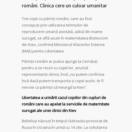
români. Clinica cere un culoar umanitar
Trei copii cu părinți români, care au fost
concepuți prin utilizarea tehnicilor de
reproducere umană asistată, adică din mame
surogat, se află acum în maternitatea Biotexcom
din Kiev, confirmă Ministerul Afacerilor Externe
(MAE) pentru Libertatea.
Părinții români ar putea ajunge la Cernăuți
pentru a se reuni cu copiii lor, anunță
reprezentanții clinicii, însă „nu putem confirma
încă dacă putem transporta și copiii acolo. Ar fi
nevoie ca părinții să meargă la Kiev”.
Libertatea a urmărit cazul copiilor din cupluri de
români care au apelat la serviciile de maternitate
surogat ale unei clinici din Kiev
Bebeluși născuți în timpul războiului provocat de
Rusia în Ucraina în urmă cu 14 zile. La solicitarea