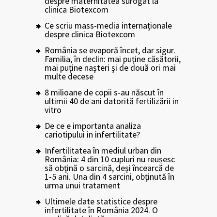
despre maternitatea surogat la
clinica Biotexcom
Ce scriu mass-media internaționale
despre clinica Biotexcom
România se evaporă încet, dar sigur.
Familia, în declin: mai puține căsătorii,
mai puține nașteri și de două ori mai
multe decese
8 milioane de copii s-au născut în
ultimii 40 de ani datorită fertilizării in
vitro
De ce e importanta analiza
cariotipului in infertilitate?
Infertilitatea în mediul urban din
România: 4 din 10 cupluri nu reușesc
să obțină o sarcină, deși încearcă de
1-5 ani. Una din 4 sarcini, obținută în
urma unui tratament
Ultimele date statistice despre
infertilitate în România 2024. O