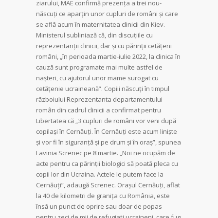
ziarului, MAE confirmă prezența a trei nou-
născuți ce aparțin unor cupluri de români și care
se află acum în maternitatea clinicii din Kiev.
Ministerul subliniază că, din discuțiile cu
reprezentanții clinicii, dar și cu părinții cetățeni
români, „în perioada martie-iulie 2022, la clinica în
cauză sunt programate mai multe astfel de
nașteri, cu ajutorul unor mame surogat cu
cetățenie ucraineană”. Copiii născuți în timpul
războiului Reprezentanta departamentului
român din cadrul clinicii a confirmat pentru
Libertatea că „3 cupluri de români vor veni după
copilași în Cernăuți. În Cernăuți este acum liniște
și vor fi în siguranță și pe drum și în oraș”, spunea
Lavinia Screnec pe 8 martie. „Noi ne ocupăm de
acte pentru ca părinții biologici să poată pleca cu
copii lor din Ucraina. Actele le putem face la
Cernăuți”, adaugă Screnec. Orașul Cernăuți, aflat
la 40 de kilometri de granița cu România, este
însă un punct de oprire sau doar de popas
pentru zeci de mii de refugiați ucraineni, care fug