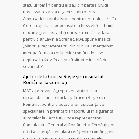
statului român pentru ei sau din partea Crucii
Roșii. Așa ceva s-a organizat din partea
Ambasadei statului Israel pentru un cuplu care, în
6 ore, a ajuns cu bebelușul din Kiev. Altfel, drumul
e foarte greu, riscant și durează mult”, declară
pentru ziar Lavinia Screnec. MAE spune însă că
„părinți și reprezentanții clinicii nu au menționat
intenția fermă a cetățenilor români de a se
deplasa la Kiev, în această situație incertă de
securitate”.
Ajutor de la Crucea Roșie și Consulatul
României la Cernăuți
MAE a precizat că „reprezentanții misiunii
diplomatice au contactat și Crucea Roșie din
România, pentru a putea oferi asistență de
specialitate în privința transportului în siguranță
al copiilor la Cernăuți, unde reprezentanții
Consulatului General al României la Cernăuți pot
oferi asistență consulară cetățenilor români, prin
efectuarea în regim de urgență a serviciilor