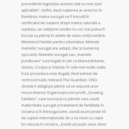
prevederile legislației acestui stat nu mai sunt
aplicabile”. Astfel, dacă nașterea ar avea loc în
România, mama surogat va fi trecută în
certificatul de naștere drept mama naturală a
copilului, iar cetățenii români nu vor mai putea fi
înscriși ca părinți în actele de stare civilă române.
Ministerul Familiei pentru Libertatea: Metoda
mamelor surogat are adepți, dar și numeroși
opozanți. Mamele-surogat sau „mamele
purtătoare” sunt legale în țări ca Marea Britanie,
Grecia, Croația și Olanda. În cele mai multe state,
însă, procedura este ilegală, fiind extrem de
controversată, notează The Guardian. ONG:
clinicile îi obligă pe părinți să se expună unor
riscuri imense Organizația non-profit „Growing
Families”, care lucrează cu părinții care caută
maternitate surogat și tratament de fertilitate în
Ucraina și în întreaga lume, asistă acum peste 50
de cupluri internaționale de a se reuni cu copiii
lor născuți în Ucraina. „Există cel puțin zece clinici