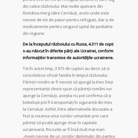
din calea războiului. Mai multe ajutoare din
România merg către Cernăuți, acolo unde este
nevoie de mii de paturi pentru refugiați, dar și de
medicamente pentru singurul spital de pediatrie
din regiune.
De la începutul războiului cu Rusia, 4.311 de copii
s-au născut în diferite părți ale Ucrainei, conform
informațiilor transmise de autoritățile ucrainene.
Tot în acest timp, 3.973 de cupluri au decis să-și
consolideze oficial familia în timpul războiului.
Părinții români ar fi nevoiți să ajungă la Kiev Deși
reprezentanții clinicii spun că părinții români vor
ajunge la Cernăuți, aceștia nu pot confirma că și
bebelușii pot fi transportați în siguranță din Kiev
la Cernăuți. Astfel, între alternativele discutate a
fost și crearea unui coridor umanitar prin care
părinții să poată ajunge chiar în capitala
ucraineană. Riscurile ar fi însă mult mai mari.
„Avem nevoie de un coridor diplomatic din partea