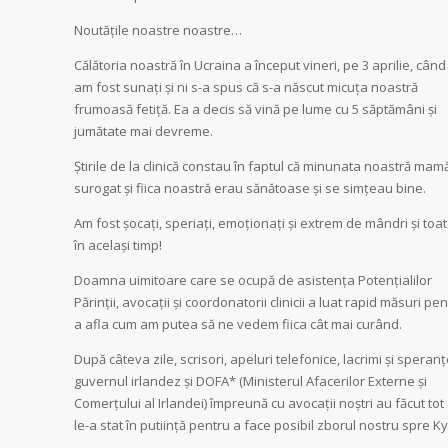
Noutățile noastre noastre…
Călătoria noastră în Ucraina a început vineri, pe 3 aprilie, când
am fost sunați și ni s-a spus că s-a născut micuța noastră
frumoasă fetiță. Ea a decis să vină pe lume cu 5 săptămâni și
jumătate mai devreme.
Știrile de la clinică constau în faptul că minunata noastră mam
surogat și fiica noastră erau sănătoase și se simțeau bine.
Am fost șocați, speriați, emoționați și extrem de mândri și toa
în același timp!
Doamna uimitoare care se ocupă de asistența Potențialilor
Părinții, avocații și coordonatorii clinicii a luat rapid măsuri pe
a afla cum am putea să ne vedem fiica cât mai curând.
După câteva zile, scrisori, apeluri telefonice, lacrimi și speranț
guvernul irlandez și DOFA* (Ministerul Afacerilor Externe și
Comerțului al Irlandei) împreună cu avocații noștri au făcut tot
le-a stat în putiință pentru a face posibil zborul nostru spre Ky