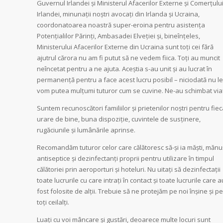
Guvernul Irlandei și Ministerul Afacerilor Externe și Comerțulu
Irlandei, minunații noștri avocați din Irlanda și Ucraina,
coordonatoarea noastră super-eroina pentru asistența
Potențialilor Părinți, Ambasadei Elveției și, bineînțeles,
Ministerului Afacerilor Externe din Ucraina sunt toți cei fără
ajutrul cărora nu am fi putut să ne vedem fiica. Toți au muncit
neîncetat pentru a ne ajuta. Aceștia s-au unit și au lucrat în
permanență pentru a face acest lucru posibil – niciodată nu le
vom putea mulțumi tuturor cum se cuvine. Ne-au schimbat via
Suntem recunoscători familiilor și prietenilor noștri pentru fie
urare de bine, buna dispoziție, cuvintele de susținere,
rugăciunile și lumânările aprinse.
Recomandăm tuturor celor care călătoresc să-și ia măști, mănuș
antiseptice și dezinfectanți proprii pentru utilizare în timpul
călătoriei prin aeroporturi și hoteluri. Nu uitați să dezinfectații
toate lucrurile cu care intrați în contact și toate lucrurile care a
fost folosite de alții. Trebuie să ne protejăm pe noi înșine și pe
toți ceilalți.
Luați cu voi mâncare și gustări, deoarece multe locuri sunt