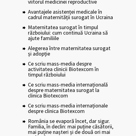
viitorul medicinei reproductive
Avantajele asistenței medicale în
cadrul maternității surogat în Ucraina
Maternitatea surogat în timpul
războiului: cum continuă Ucraina să
ajute familiile
Alegerea între maternitatea surogat
și adopție
Ce scriu mass-media despre
activitatea clinicii Biotexcom în
timpul războiului
Ce scriu mass-media internațională
despre maternitatea surogat la
clinica Biotexcom
Ce scriu mass-media internaționale
despre clinica Biotexcom
România se evaporă încet, dar sigur.
Familia, în declin: mai puține căsătorii,
mai puține nașteri și de două ori mai