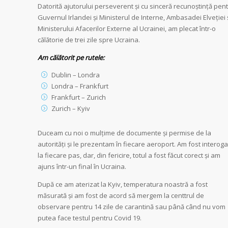
Datorită ajutorului perseverent și cu sinceră recunoștință pen
Guvernul Irlandei și Ministerul de Interne, Ambasadei Elveției 
Ministerului Afacerilor Externe al Ucrainei, am plecat într-o
călătorie de trei zile spre Ucraina.
Am călătorit pe rutele:
Dublin – Londra
Londra – Frankfurt
Frankfurt – Zurich
Zurich – Kyiv
Duceam cu noi o mulțime de documente și permise de la
autorități și le prezentam în fiecare aeroport. Am fost interoga
la fiecare pas, dar, din fericire, totul a fost făcut corect și am
ajuns într-un final în Ucraina.
După ce am aterizat la Kyiv, temperatura noastră a fost
măsurată și am fost de acord să mergem la centtrul de
observare pentru 14 zile de carantină sau până când nu vom
putea face testul pentru Covid 19.