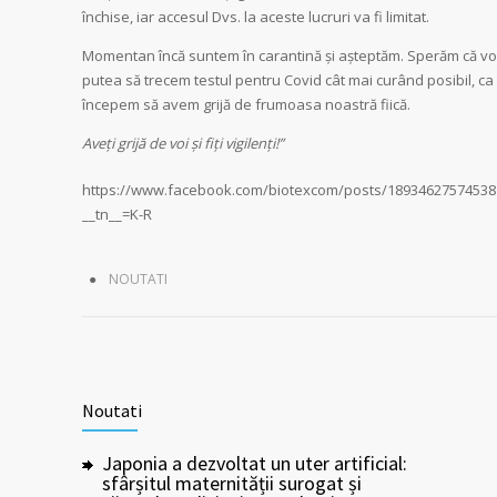
închise, iar accesul Dvs. la aceste lucruri va fi limitat.
Momentan încă suntem în carantină și așteptăm. Sperăm că v
putea să trecem testul pentru Covid cât mai curând posibil, ca
începem să avem grijă de frumoasa noastră fiică.
Aveți grijă de voi și fiți vigilenți!”
https://www.facebook.com/biotexcom/posts/18934627574538
__tn__=K-R
NOUTATI
Noutati
Japonia a dezvoltat un uter artificial:
sfârșitul maternității surogat și