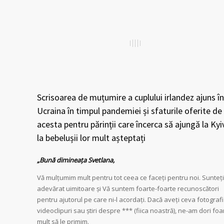
Scrisoarea de muțumire a cuplului irlandez ajuns în
Ucraina în timpul pandemiei și sfaturile oferite de
acesta pentru părinții care încerca să ajungă la Kyi
la bebelușii lor mult așteptați
„Bună dimineața Svetlana,
Vă mulțumim mult pentru tot ceea ce faceți pentru noi. Sunteți
adevărat uimitoare și Vă suntem foarte-foarte recunoscători
pentru ajutorul pe care ni-l acordați. Dacă aveți ceva fotografii
videoclipuri sau știri despre *** (fiica noastră), ne-am dori foa
mult să le primim.