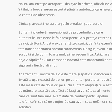
Noi nu am intrat pe aeroportul din Kyiv, în schimb, oficialii ne-
întâlnit la bord și ne-au escortat până la autobuzul care ne-a 
la centrul de observare.
Clinica și avocații ne-au aranjat în prealabil șederea aici.
Suntem într-adevăr impresionați de procedurile pe care
autoritățile ucrainene le folosesc pentru a-și proteja cetățenii 
pe noi, călătorii. A fost o experiență groaznică, dar înțelegem î
totalitate seriozitatea acestui coronavirus. Desigur, avem ini
zdrobită și de dorim foarte mult să ne vedem fiica. Astăzi are
deja 2 săptămâni. Dar carantina noastră este importantă pent
siguranța fiecărui din noi.
Apartamentul nostru de aici este mare și spațios. Mâncarea e
livrată la ușa noastră de trei ori pe zi, iar temperatura noastră
este măsurată de două ori pe zi. Nu suntem obișnuiți cu o astf
de mâncare, așa că v-aș sfătui să luați cu voi câteva alimente
care vă sunt familiare. Avem date de contact pentru apeluri
telefonice în caz că ne simțim rău sau avem ceva nelămuriri s
solicitări.