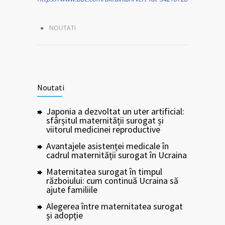
NOUTATI
Noutati
Japonia a dezvoltat un uter artificial:
sfârșitul maternității surogat și
viitorul medicinei reproductive
Avantajele asistenței medicale în
cadrul maternității surogat în Ucraina
Maternitatea surogat în timpul
războiului: cum continuă Ucraina să
ajute familiile
Alegerea între maternitatea surogat
și adopție