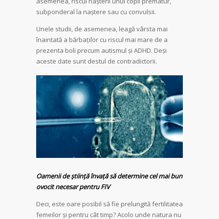
asemenea, riscul nașterii unui copil prematur,
subponderal la naștere sau cu convulsii.
Unele studii, de asemenea, leagă vârsta mai
înaintată a bărbaților cu riscul mai mare de a
prezenta boli precum autismul și ADHD. Deși
aceste date sunt destul de contradictorii.
Oamenii de știință învață să determine cel mai bun
ovocit necesar pentru FIV
Deci, este oare posibil să fie prelungită fertilitatea
femeilor și pentru cât timp? Acolo unde natura nu