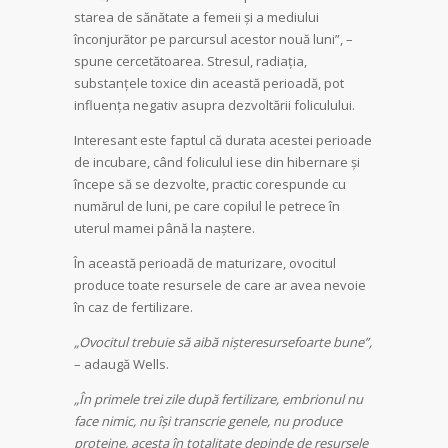
starea de sănătate a femeii și a mediului
înconjurător pe parcursul acestor nouă luni”, –
spune cercetătoarea. Stresul, radiația,
substanțele toxice din această perioadă, pot
influența negativ asupra dezvoltării foliculului.
Interesant este faptul că durata acestei perioade
de incubare, când foliculul iese din hibernare și
începe să se dezvolte, practic corespunde cu
numărul de luni, pe care copilul le petrece în
uterul mamei până la naștere.
În această perioadă de maturizare, ovocitul
produce toate resursele de care ar avea nevoie
în caz de fertilizare.
„Ovocitul trebuie să aibă nișteresursefoarte bune”,
– adaugă Wells.
„În primele trei zile după fertilizare, embrionul nu
face nimic, nu își transcrie genele, nu produce
proteine, acesta în totalitate depinde de resursele