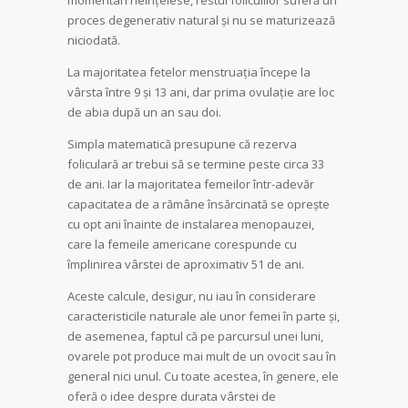
proces degenerativ natural și nu se maturizează
niciodată.
La majoritatea fetelor menstruația începe la
vârsta între 9 și 13 ani, dar prima ovulație are loc
de abia după un an sau doi.
Simpla matematică presupune că rezerva
foliculară ar trebui să se termine peste circa 33
de ani. Iar la majoritatea femeilor într-adevăr
capacitatea de a rămâne însărcinată se oprește
cu opt ani înainte de instalarea menopauzei,
care la femeile americane corespunde cu
împlinirea vârstei de aproximativ 51 de ani.
Aceste calcule, desigur, nu iau în considerare
caracteristicile naturale ale unor femei în parte și,
de asemenea, faptul că pe parcursul unei luni,
ovarele pot produce mai mult de un ovocit sau în
general nici unul. Cu toate acestea, în genere, ele
oferă o idee despre durata vârstei de