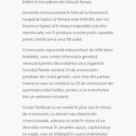
întâlni în trei pătrimi din foliculii femeii.
Devierile cromozomiale în foliculi nu înseamnă
neapărat faptul că femeia este infertilă, dar vor
însemna faptul că în timpul majorității ciclurilor
menstruale, vor fi produse ovocite puțin capabile
pentru fertilizarea unui făt viabil.
Cromozomii reprezintă mănunchiuri de ADN dens
împletite, care conțin informația genetică
necesară pentru dezvoltarea unui organism.
Ovocitul femeii conține 23 de cromozomi –
jumătate din codul genetic, care vine din partea
mamei și care se combină cu 23 de cromozomi din
spermatozoidul tatălui, pentru a se transforma
într-un embrion rezistent.
Ovulul fertilizat cu un număr în plus sau în minus
de cromozomi, cu devieri sau deteriorări
cromozomiale, adesea nu este în stare să se
dezvolte normal. În anumite cazuri, copilul totuși
se naște, cum se întâmplă în cazul sindromului