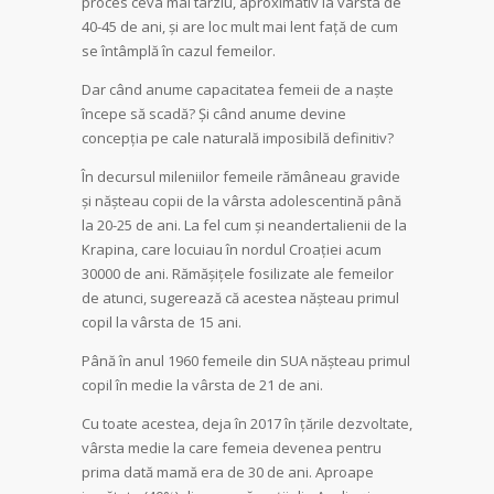
proces ceva mai târziu, aproximativ la vârsta de
40-45 de ani, și are loc mult mai lent față de cum
se întâmplă în cazul femeilor.
Dar când anume capacitatea femeii de a naște
începe să scadă? Și când anume devine
concepția pe cale naturală imposibilă definitiv?
În decursul mileniilor femeile rămâneau gravide
și nășteau copii de la vârsta adolescentină până
la 20-25 de ani. La fel cum și neandertalienii de la
Krapina, care locuiau în nordul Croației acum
30000 de ani. Rămășițele fosilizate ale femeilor
de atunci, sugerează că acestea nășteau primul
copil la vârsta de 15 ani.
Până în anul 1960 femeile din SUA nășteau primul
copil în medie la vârsta de 21 de ani.
Cu toate acestea, deja în 2017 în țările dezvoltate,
vârsta medie la care femeia devenea pentru
prima dată mamă era de 30 de ani. Aproape