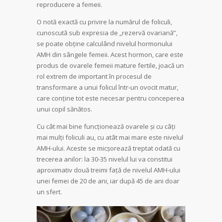
reproducere a femeii.
O notă exactă cu privire la numărul de foliculi,
cunoscută sub expresia de „rezervă ovariană”,
se poate obține calculând nivelul hormonului
AMH din sângele femeii. Acest hormon, care este
produs de ovarele femeii mature fertile, joacă un
rol extrem de important în procesul de
transformare a unui folicul într-un ovocit matur,
care conține tot este necesar pentru conceperea
unui copil sănătos.
Cu cât mai bine funcționează ovarele și cu câți
mai mulți foliculi au, cu atât mai mare este nivelul
AMH-ului. Aceste se micșorează treptat odată cu
trecerea anilor: la 30-35 nivelul lui va constitui
aproximativ două treimi față de nivelul AMH-ului
unei femei de 20 de ani, iar după 45 de ani doar
un sfert.