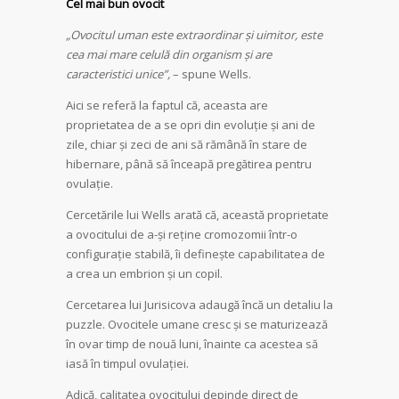
Cel mai bun ovocit
„Ovocitul uman este extraordinar și uimitor, este
cea mai mare celulă din organism și are
caracteristici unice”,
– spune Wells.
Aici se referă la faptul că, aceasta are
proprietatea de a se opri din evoluție și ani de
zile, chiar și zeci de ani să rămână în stare de
hibernare, până să înceapă pregătirea pentru
ovulație.
Cercetările lui Wells arată că, această proprietate
a ovocitului de a-și reține cromozomii într-o
configurație stabilă, îi definește capabilitatea de
a crea un embrion și un copil.
Cercetarea lui Jurisicova adaugă încă un detaliu la
puzzle. Ovocitele umane cresc și se maturizează
în ovar timp de nouă luni, înainte ca acestea să
iasă în timpul ovulației.
Adică, calitatea ovocitului depinde direct de