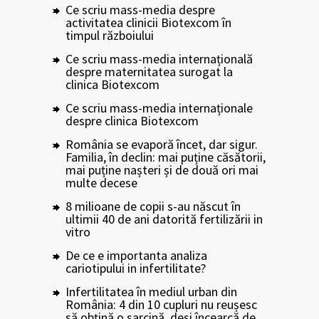
Ce scriu mass-media despre
activitatea clinicii Biotexcom în
timpul războiului
Ce scriu mass-media internațională
despre maternitatea surogat la
clinica Biotexcom
Ce scriu mass-media internaționale
despre clinica Biotexcom
România se evaporă încet, dar sigur.
Familia, în declin: mai puține căsătorii,
mai puține nașteri și de două ori mai
multe decese
8 milioane de copii s-au născut în
ultimii 40 de ani datorită fertilizării in
vitro
De ce e importanta analiza
cariotipului in infertilitate?
Infertilitatea în mediul urban din
România: 4 din 10 cupluri nu reușesc
să obțină o sarcină, deși încearcă de