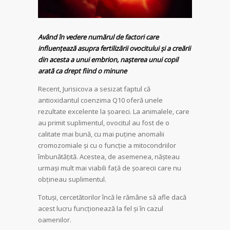
Având în vedere numărul de factori care
influențează asupra fertilizării ovocitului și a creării
din acesta a unui embrion, nașterea unui copil
arată ca drept fiind o minune
Recent, Jurisicova a sesizat faptul că
antioxidantul coenzima Q10 oferă unele
rezultate excelente la șoareci. La animalele, care
au primit suplimentul, ovocitul au fost de o
calitate mai bună, cu mai puține anomalii
cromozomiale și cu o funcție a mitocondriilor
îmbunătățită. Acestea, de asemenea, nășteau
urmași mult mai viabili față de șoarecii care nu
obțineau suplimentul.
Totuși, cercetătorilor încă le rămâne să afle dacă
acest lucru funcționează la fel și în cazul
oamenilor.