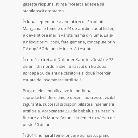
găsește răspuns, știința încearcă adesea să
stabilească dreptatea.
În luna septembrie a anului trecut, Erramatti
Mangama, o femeie de 74 de ani din sudul Indiei,
a devenit cea mai în vârstă mamă din lume. Ea și-
a născut primii copii, fete gemene, concepute prin
FIV după 57 de ani de încercări eșuate.
În urmă cu trei ani, Daljinder Kaur, în vârstă de 72
de ani, din nordul Indiei, a născut un fiu după
aproape 50 de ani de căsătorie și două încercări
eșuate de inseminare artificială.
Progresele semnificative în medicina
reproductivă din ultimele decenii au crescut vizibil
siguranța, succesul și disponibilitatea inseminării
artificiale. Aproximativ 230 de bebeluși se nasc în
fiecare an în Marea Britanie la femei cu vârsta de
peste 50 de ani.
În 2014, numărul femeilor care au născut primul