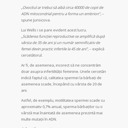
„Ovocitul ar trebui să aibă circa 40000 de copii de
ADN mitocondrial pentru a forma un embrion”,
–
spune Jurisicova.
Lui Wells i se pare evident acest lucru.
„Scăderea funcției reproductive se amplifică după
vârsta de 35 de ani și un număr semnificativ de
femei devin practic infertile la 45 de ani”,
– explică
cercetătorul.
Ar fi, de asemenea, incorect să ne concentrăm
doar asupra infertilității feminine. Unele cercetări
indică faptul că, calitatea spermei la bărbați de
asemenea scade, începând cu vârsta de 20 de
ani.
Astfel, de exemplu, motilitatea spermei scade cu
aproximativ 0,7% anual, sperma bărbaților cu o
vârstă mai înaintată de asemenea prezintă mai
multe mutații în ADN.