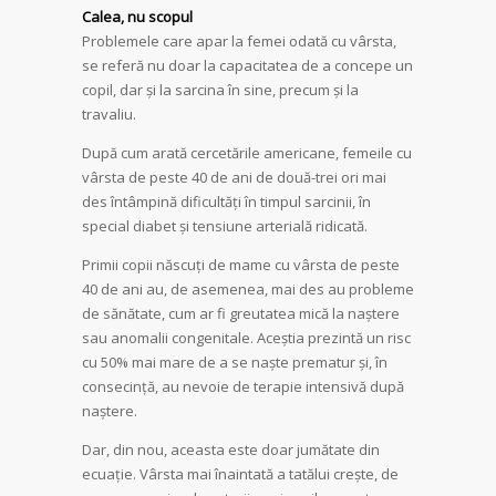
Calea, nu scopul
Problemele care apar la femei odată cu vârsta,
se referă nu doar la capacitatea de a concepe un
copil, dar și la sarcina în sine, precum și la
travaliu.
După cum arată cercetările americane, femeile cu
vârsta de peste 40 de ani de două-trei ori mai
des întâmpină dificultăți în timpul sarcinii, în
special diabet și tensiune arterială ridicată.
Primii copii născuți de mame cu vârsta de peste
40 de ani au, de asemenea, mai des au probleme
de sănătate, cum ar fi greutatea mică la naștere
sau anomalii congenitale. Aceștia prezintă un risc
cu 50% mai mare de a se naște prematur și, în
consecință, au nevoie de terapie intensivă după
naștere.
Dar, din nou, aceasta este doar jumătate din
ecuație. Vârsta mai înaintată a tatălui crește, de