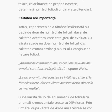
toxice, chiar înainte de propria naștere,
determină numărul foliculilor din viața ulterioară.
Calitatea are importanță
Totuși, capacitatea de a rămâne însărcinată nu
depinde doar de numărul de foliculi, dar și de
calitatea acestora, care este greu de evaluat. Cu
vârsta scade nu doar numărul de foliculi ci și
calitatea cromozomilor și a ADN-ului conținut de
fiecare folicul.
„Anomaliile cromozomialei în celulele sexuale ale
omului sunt foarte răspândite”
, – spune Wells.
„La un anumit nivel acestea se întâlnesc chiar și la
femeile tinere, dar cu vârsta acestea devin din ce în
ce mai multe”.
După vârsta de 35 de ani numărul de foliculi cu
anomalii cromozomiale crește cu 0,5% lunar. Prin
urmare, după vârsta de 40 de ani acestea se vor