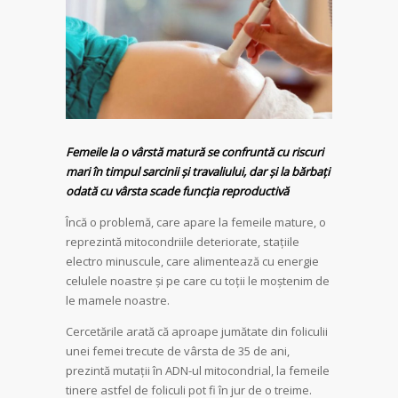
Femeile la o vârstă matură se confruntă cu riscuri
mari în timpul sarcinii și travaliului, dar și la bărbați
odată cu vârsta scade funcția reproductivă
Încă o problemă, care apare la femeile mature, o
reprezintă mitocondriile deteriorate, stațiile
electro minuscule, care alimentează cu energie
celulele noastre și pe care cu toții le moștenim de
le mamele noastre.
Cercetările arată că aproape jumătate din foliculii
unei femei trecute de vârsta de 35 de ani,
prezintă mutații în ADN-ul mitocondrial, la femeile
tinere astfel de foliculi pot fi în jur de o treime.