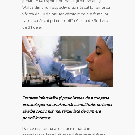
jumătate (40%) din nou-născuții din Anglia și
Wales din anul respectiv s-au născut la femei cu
vârsta de 30 de ani. Iar vârsta medie a femeilor
care au născut primul copil în Corea de Sud era
de 31 de ani.
Tratarea infertilității și posibilitatea de a criogena
ovocitele permit unui număr semnificativ de femei
să aibă copii mult mai târziu față de cum era
posibil în trecut
Dar ce înseamnă acest lucru, luând în
considerare faptul că ceasul fertilității al femeii