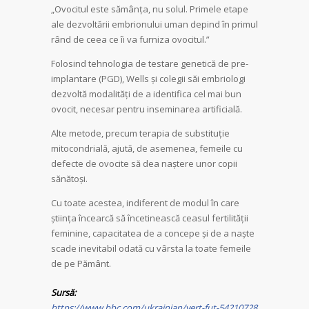
„Ovocitul este sămânța, nu solul. Primele etape
ale dezvoltării embrionului uman depind în primul
rând de ceea ce îi va furniza ovocitul.”
Folosind tehnologia de testare genetică de pre-
implantare (PGD), Wells și colegii săi embriologi
dezvoltă modalități de a identifica cel mai bun
ovocit, necesar pentru inseminarea artificială.
Alte metode, precum terapia de substituție
mitocondrială, ajută, de asemenea, femeile cu
defecte de ovocite să dea naștere unor copii
sănătoși.
Cu toate acestea, indiferent de modul în care
știința încearcă să încetinească ceasul fertilității
feminine, capacitatea de a concepe și de a naște
scade inevitabil odată cu vârsta la toate femeile
de pe Pământ.
Sursă:
https://www.bbc.com/ukrainian/vert-fut-54210728