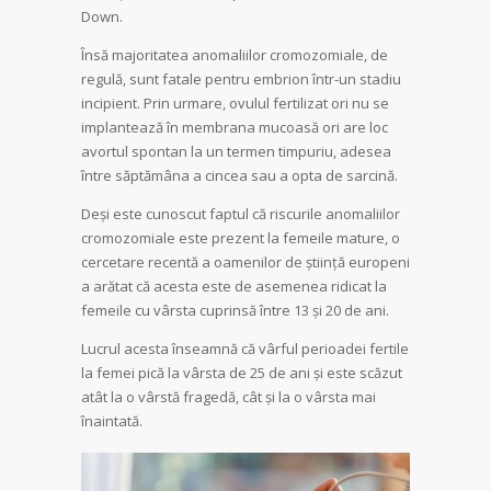
Down.
Însă majoritatea anomaliilor cromozomiale, de
regulă, sunt fatale pentru embrion într-un stadiu
incipient. Prin urmare, ovulul fertilizat ori nu se
implantează în membrana mucoasă ori are loc
avortul spontan la un termen timpuriu, adesea
între săptămâna a cincea sau a opta de sarcină.
Deși este cunoscut faptul că riscurile anomaliilor
cromozomiale este prezent la femeile mature, o
cercetare recentă a oamenilor de știință europeni
a arătat că acesta este de asemenea ridicat la
femeile cu vârsta cuprinsă între 13 și 20 de ani.
Lucrul acesta înseamnă că vârful perioadei fertile
la femei pică la vârsta de 25 de ani și este scăzut
atât la o vârstă fragedă, cât și la o vârsta mai
înaintată.