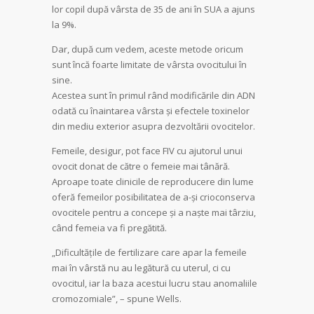
lor copil după vârsta de 35 de ani în SUA a ajuns
la 9%.
Dar, după cum vedem, aceste metode oricum
sunt încă foarte limitate de vârsta ovocitului în
sine.
Acestea sunt în primul rând modificările din ADN
odată cu înaintarea vârsta și efectele toxinelor
din mediu exterior asupra dezvoltării ovocitelor.
Femeile, desigur, pot face FIV cu ajutorul unui
ovocit donat de către o femeie mai tânără.
Aproape toate clinicile de reproducere din lume
oferă femeilor posibilitatea de a-și crioconserva
ovocitele pentru a concepe și a naște mai târziu,
când femeia va fi pregătită.
„Dificultățile de fertilizare care apar la femeile
mai în vârstă nu au legătură cu uterul, ci cu
ovocitul, iar la baza acestui lucru stau anomaliile
cromozomiale”, – spune Wells.