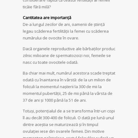
ticăie fără milă?
Cantitatea are importanță
De-a lungul zecilor de ani, oamenii de știință
legau scăderea fertilității la femei cu scăderea
numărului de ovocite în ovare.
Dacă organele reproductive ale bărbaților produc
zilnic milioane de spermatozoizi noi, femeile se
nasc cu toate ovocitele odată.
Ba chiar mai mult, numărul acestora scade treptat
odată cu înaintarea în vârstă: de la un milion de
foliculi la momentul nașterii la 300 de mii la
momentul pubertății, 25 de mii până la vârsta de
37 de ani și 1000 până la 51 de ani.
Totuși, potențialul de a se transforma într-un copi
îl au decât 300-400 de foliculi. O dată pe lună unul
dintre aceștia se maturizează și în timpul
ovulației iese din ovarele femeii. Din motive
momentan neînțelese, restul foliculilor suferă un