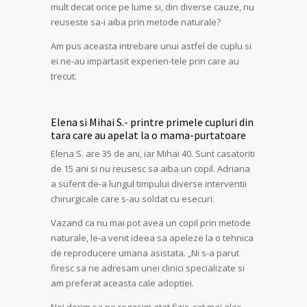
mult decat orice pe lume si, din diverse cauze, nu
reuseste sa-i aiba prin metode naturale?
Am pus aceasta intrebare unui astfel de cuplu si
ei ne-au impartasit experien-tele prin care au
trecut.
Elena si Mihai S.- printre primele cupluri din
tara care au apelat la o mama-purtatoare
Elena S. are 35 de ani, iar Mihai 40. Sunt casatoriti
de 15 ani si nu reusesc sa aiba un copil. Adriana
a suferit de-a lungul timpului diverse interventii
chirurgicale care s-au soldat cu esecuri.
Vazand ca nu mai pot avea un copil prin metode
naturale, le-a venit ideea sa apeleze la o tehnica
de reproducere umana asistata. „Ni s-a parut
firesc sa ne adresam unei clinici specializate si
am preferat aceasta cale adoptiei.