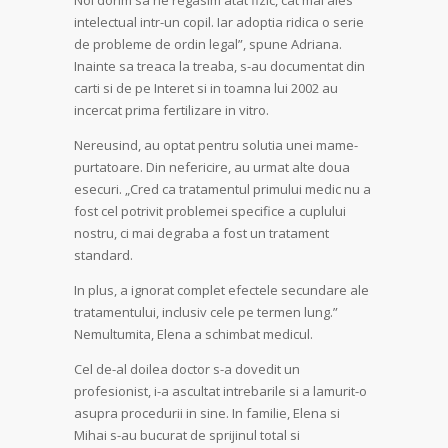
Noi dorim sa ne regasim atat fizic, cat mai ales
intelectual intr-un copil. Iar adoptia ridica o serie
de probleme de ordin legal”, spune Adriana.
Inainte sa treaca la treaba, s-au documentat din
carti si de pe Interet si in toamna lui 2002 au
incercat prima fertilizare in vitro.
Nereusind, au optat pentru solutia unei mame-
purtatoare. Din nefericire, au urmat alte doua
esecuri. „Cred ca tratamentul primului medic nu a
fost cel potrivit problemei specifice a cuplului
nostru, ci mai degraba a fost un tratament
standard.
In plus, a ignorat complet efectele secundare ale
tratamentului, inclusiv cele pe termen lung.”
Nemultumita, Elena a schimbat medicul.
Cel de-al doilea doctor s-a dovedit un
profesionist, i-a ascultat intrebarile si a lamurit-o
asupra procedurii in sine. In familie, Elena si
Mihai s-au bucurat de sprijinul total si