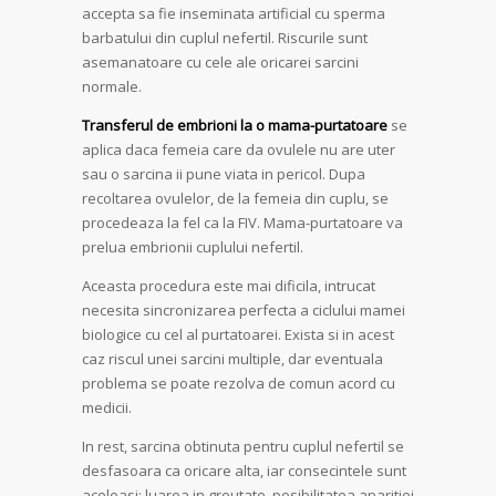
accepta sa fie inseminata artificial cu sperma
barbatului din cuplul nefertil. Riscurile sunt
asemanatoare cu cele ale oricarei sarcini
normale.
Transferul de embrioni la o mama-purtatoare
se
aplica daca femeia care da ovulele nu are uter
sau o sarcina ii pune viata in pericol. Dupa
recoltarea ovulelor, de la femeia din cuplu, se
procedeaza la fel ca la FIV. Mama-purtatoare va
prelua embrionii cuplului nefertil.
Aceasta procedura este mai dificila, intrucat
necesita sincronizarea perfecta a ciclului mamei
biologice cu cel al purtatoarei. Exista si in acest
caz riscul unei sarcini multiple, dar eventuala
problema se poate rezolva de comun acord cu
medicii.
In rest, sarcina obtinuta pentru cuplul nefertil se
desfasoara ca oricare alta, iar consecintele sunt
aceleasi: luarea in greutate, posibilitatea aparitiei