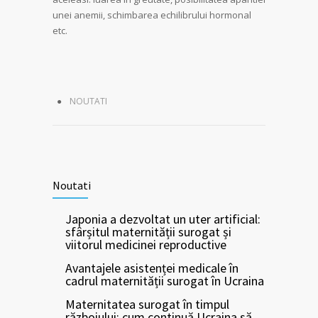
unei anemii, schimbarea echilibrului hormonal
etc.
NOUTATI
Noutati
Japonia a dezvoltat un uter artificial:
sfârșitul maternității surogat și
viitorul medicinei reproductive
Avantajele asistenței medicale în
cadrul maternității surogat în Ucraina
Maternitatea surogat în timpul
războiului: cum continuă Ucraina să