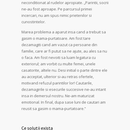
neconditionat al rudelor apropiate. „Parintii, socrii
ne-au fost aproape. Pe parcursul primei
incercari, nu am spus nimic prietenilor si
cunostintelor.
Marea problema a aparut insa cand a trebuit sa
gasim o mama-purtatoare. Am fost tare
dezamagiti cand am vazut ca persoane din
familie, care ar fi putut sa ne ajute, au ales sa nu
o faca. Am fost nevoiti sa luam legatura cu
exteriorul; am vorbit cu multe femei, unele
casatorite, altele nu. Desi initial o parte dintre ele
au acceptat, ulterior si-au retras ofertele,
motivand refuzul parintilor lor! Cautarile,
dezamagirile si esecurile succesive ne-au intarit
insa in demersul nostru. Ne-am maturizat
emotional. In final, dupa sase luni de cautari am
reusit sa gasim o mama-purtatoare.”
Ce solutii exista