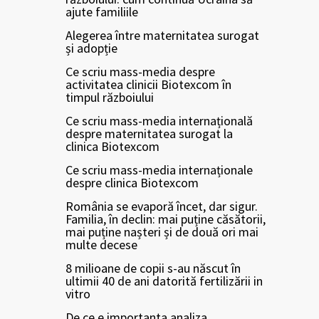
ajute familiile
Alegerea între maternitatea surogat
și adopție
Ce scriu mass-media despre
activitatea clinicii Biotexcom în
timpul războiului
Ce scriu mass-media internațională
despre maternitatea surogat la
clinica Biotexcom
Ce scriu mass-media internaționale
despre clinica Biotexcom
România se evaporă încet, dar sigur.
Familia, în declin: mai puține căsătorii,
mai puține nașteri și de două ori mai
multe decese
8 milioane de copii s-au născut în
ultimii 40 de ani datorită fertilizării in
vitro
De ce e importanta analiza