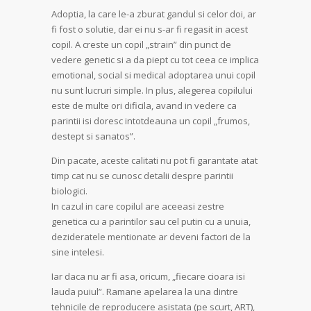
Adoptia, la care le-a zburat gandul si celor doi, ar
fi fost o solutie, dar ei nu s-ar fi regasit in acest
copil. A creste un copil „strain” din punct de
vedere genetic si a da piept cu tot ceea ce implica
emotional, social si medical adoptarea unui copil
nu sunt lucruri simple. In plus, alegerea copilului
este de multe ori dificila, avand in vedere ca
parintii isi doresc intotdeauna un copil „frumos,
destept si sanatos”.
Din pacate, aceste calitati nu pot fi garantate atat
timp cat nu se cunosc detalii despre parintii
biologici.
In cazul in care copilul are aceeasi zestre
genetica cu a parintilor sau cel putin cu a unuia,
dezideratele mentionate ar deveni factori de la
sine intelesi.
Iar daca nu ar fi asa, oricum, „fiecare cioara isi
lauda puiul”. Ramane apelarea la una dintre
tehnicile de reproducere asistata (pe scurt, ART),