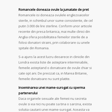
Romancele doneaza ovule la jumatate de pret
Romancele isi doneaza ovulele englezoaicelor
sterile, in schimbul unor sume consistente, de cel
putin 3.000 de lire sterline. Conform unor articole
recente din presa britanica, mai multe clinici din
Anglia ofera posibilitatea femeilor sterile de a
folosi donatori straini, prin colaborare cu unele
spitale din Romania.
S-a ajuns la acest lucru deoarece in clinicile din
Londra exista liste de asteptare interminabile,
femeile asteptand o donatoare de ovule chiar si
cate opt ani. De precizat ca, in Marea Britanie,
femeile donatoare nu sunt platite.
Inseminarea unei mame-surogat cu sperma
partenerului
Daca organele sexuale ale femeii nu secreta
ovule si ea nici nu poate sa tina o sarcina, exista
solutia cautarii unei mame-surogat. Aceasta va