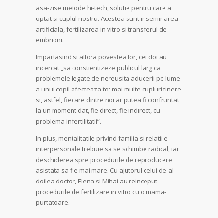
asa-zise metode hi-tech, solutie pentru care a
optat si cuplul nostru. Acestea sunt inseminarea
artificiala, fertilizarea in vitro si transferul de
embrioni.
Impartasind si altora povestea lor, cei doi au
incercat „sa constientizeze publicul larg ca
problemele legate de nereusita aducerii pe lume
a unui copil afecteaza tot mai multe cupluri tinere
si, astfel, fiecare dintre noi ar putea fi confruntat
la un moment dat, fie direct, fie indirect, cu
problema infertilitatii”.
In plus, mentalitatile privind familia si relatiile
interpersonale trebuie sa se schimbe radical, iar
deschiderea spre procedurile de reproducere
asistata sa fie mai mare. Cu ajutorul celui de-al
doilea doctor, Elena si Mihai au reinceput
procedurile de fertilizare in vitro cu o mama-
purtatoare.