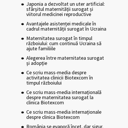
Japonia a dezvoltat un uter artificial:
sfârșitul maternității surogat și
viitorul medicinei reproductive
Avantajele asistenței medicale în
cadrul maternității surogat în Ucraina
Maternitatea surogat în timpul
războiului: cum continuă Ucraina să
ajute familiile
Alegerea între maternitatea surogat
și adopție
Ce scriu mass-media despre
activitatea clinicii Biotexcom în
timpul războiului
Ce scriu mass-media internațională
despre maternitatea surogat la
clinica Biotexcom
Ce scriu mass-media internaționale
despre clinica Biotexcom
România se evaporă încet, dar sigur.