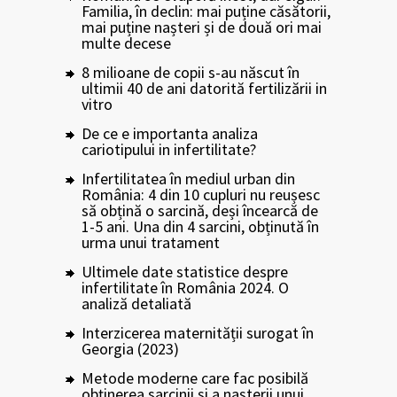
Familia, în declin: mai puține căsătorii,
mai puține nașteri și de două ori mai
multe decese
8 milioane de copii s-au născut în
ultimii 40 de ani datorită fertilizării in
vitro
De ce e importanta analiza
cariotipului in infertilitate?
Infertilitatea în mediul urban din
România: 4 din 10 cupluri nu reușesc
să obțină o sarcină, deși încearcă de
1-5 ani. Una din 4 sarcini, obținută în
urma unui tratament
Ultimele date statistice despre
infertilitate în România 2024. O
analiză detaliată
Interzicerea maternității surogat în
Georgia (2023)
Metode moderne care fac posibilă
obținerea sarcinii și a nașterii unui