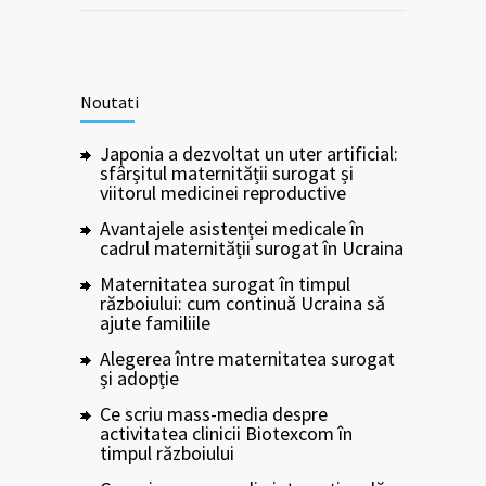
Noutati
Japonia a dezvoltat un uter artificial:
sfârșitul maternității surogat și
viitorul medicinei reproductive
Avantajele asistenței medicale în
cadrul maternității surogat în Ucraina
Maternitatea surogat în timpul
războiului: cum continuă Ucraina să
ajute familiile
Alegerea între maternitatea surogat
și adopție
Ce scriu mass-media despre
activitatea clinicii Biotexcom în
timpul războiului