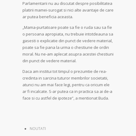
Parlamentarii nu au discutat despre posibilitatea
platirii mamei-surogat si nici alte avantaje de care
ar putea beneficia aceasta.
„Mama-purtatoare poate sa fie o ruda sau sa fie
o persoana apropiata, nu trebuie intotdeauna sa
gasesti o explicatie din punct de vedere material,
poate sa fie pana la urma o chestiune de ordin
moral. Nu ne-am aplecat asupra acestei chestiuni
din punct de vedere material.
Daca am institui tot timpul o prezumtie de rea-
credinta in sarcina tuturor membrilor societatii,
atunci nu am mai face legi, pentru ca oricum ele
ar fi incalcate. S-ar putea ca in practica sa ai de-a
face si cu astfel de ipoteze”, a mentionat Buda.
NOUTATI