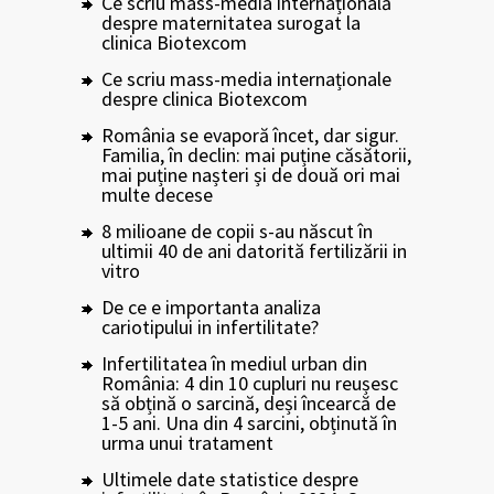
Ce scriu mass-media internațională
despre maternitatea surogat la
clinica Biotexcom
Ce scriu mass-media internaționale
despre clinica Biotexcom
România se evaporă încet, dar sigur.
Familia, în declin: mai puține căsătorii,
mai puține nașteri și de două ori mai
multe decese
8 milioane de copii s-au născut în
ultimii 40 de ani datorită fertilizării in
vitro
De ce e importanta analiza
cariotipului in infertilitate?
Infertilitatea în mediul urban din
România: 4 din 10 cupluri nu reușesc
să obțină o sarcină, deși încearcă de
1-5 ani. Una din 4 sarcini, obținută în
urma unui tratament
Ultimele date statistice despre