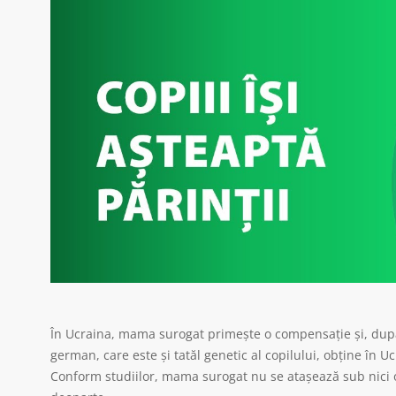
În Ucraina, mama surogat primește o compensație și, după 
german, care este și tatăl genetic al copilului, obține în Uc
Conform studiilor, mama surogat nu se atașează sub nici o