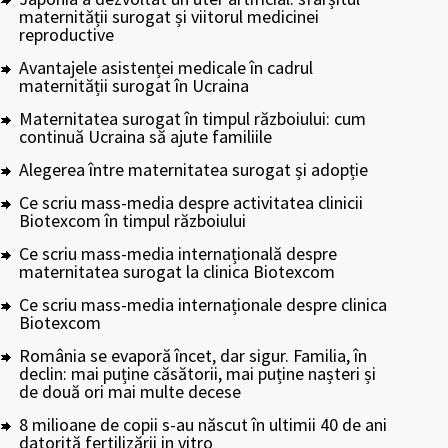
maternității surogat și viitorul medicinei
reproductive
Avantajele asistenței medicale în cadrul
maternității surogat în Ucraina
Maternitatea surogat în timpul războiului: cum
continuă Ucraina să ajute familiile
Alegerea între maternitatea surogat și adopție
Ce scriu mass-media despre activitatea clinicii
Biotexcom în timpul războiului
Ce scriu mass-media internațională despre
maternitatea surogat la clinica Biotexcom
Ce scriu mass-media internaționale despre clinica
Biotexcom
România se evaporă încet, dar sigur. Familia, în
declin: mai puține căsătorii, mai puține nașteri și
de două ori mai multe decese
8 milioane de copii s-au născut în ultimii 40 de ani
datorită fertilizării in vitro