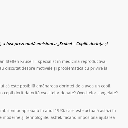
 a fost prezentată emisiunea „Scobel – Copiii: dorința și
an Steffen Krüsell – specialist în medicina reproductivă,
au discutat despre motivele și problematica cu privire la
ui că este posibilă amânareaa dorinței de a avea un copil.
Un copil dorit datorită ovocitelor donate? Ovocitelor congelate?
mbrionilor aprobată în anul 1990, care este actuală astăzi în
le moderne și tehnologiile, astfel, făcând imposibilă ajutarea