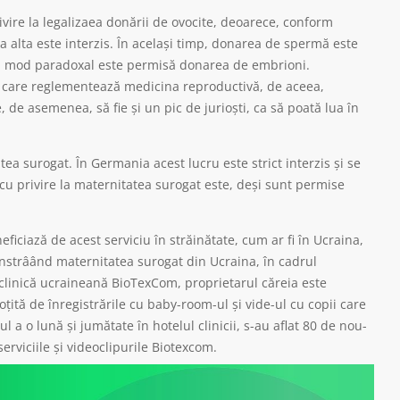
ivire la legalizaea donării de ovocite, deoarece, conform
la alta este interzis. În același timp, donarea de spermă este
, în mod paradoxal este permisă donarea de embrioni.
gi care reglementează medicina reproductivă, de aceea,
 de asemenea, să fie și un pic de jurioști, ca să poată lua în
atea surogat. În Germania acest lucru este strict interzis și se
 privire la maternitatea surogat este, deși sunt permise
ficiază de acest serviciu în străinătate, cum ar fi în Ucraina,
strâând maternitatea surogat din Ucraina, în cadrul
 clinică ucraineană BioTexCom, proprietarul căreia este
țită de înregistrările cu baby-room-ul și vide-ul cu copii care
 a o lună și jumătate în hotelul clinicii, s-au aflat 80 de nou-
erviciile și videoclipurile Biotexcom.