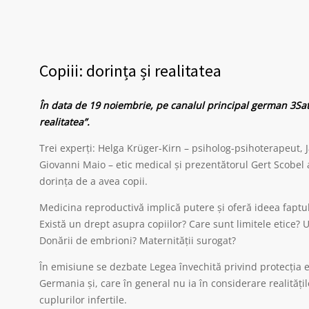
Copiii: dorința și realitatea
În data de 19 noiembrie, pe canalul principal german 3Sat,
realitatea”.
Trei experți: Helga Krüger-Kirn – psiholog-psihoterapeut, J
Giovanni Maio – etic medical și prezentătorul Gert Scobel 
dorința de a avea copii.
Medicina reproductivă implică putere și oferă ideea faptul
Există un drept asupra copiilor? Care sunt limitele etice? 
Donării de embrioni? Maternității surogat?
În emisiune se dezbate Legea învechită privind protecția e
Germania și, care în general nu ia în considerare realități
cuplurilor infertile.