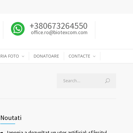
+380673264550
office.ro@biotexcom.com
RIA FOTO
DONATOARE
CONTACTE
Noutati
Japonia a dezvoltat un uter artificial: sfârșitul