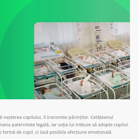
nașterea copilului, îl transmite părinților. Cetățeanul
raina paternitate legală, iar soția lui trebuie să adopte copilul.
 formă de copil, ci lasă posibila afecțiune emoțională