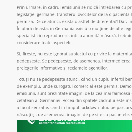
Prin urmare, în cadrul emisiunii se ridică întrebarea cu pr
legislației germane, transferul ovocitelor de la o pacientă 
permisă. De ce atunci, există o astfel de diferență?! Dar
În afară de asta, în Germania există o mulțime de alte le
specialiștii în reproducere, într-o anumită măsură, trebuie,
considerare toate aspectele.
Și, firește, nu este ignorat subiectul cu privire la maternit
pedepsește. Se pedepsește, de asemenea, intermedierea cu
prelegerile informative și reclamele agențiilor.
Totuși nu se pedepsește atunci, când un cuplu infertil bene
de exemplu, unde surogatul comercial este permis. Demon
emisiunii, sunt prezintate imagini de la cea mai faimoasă
cetățean al Germaniei. Vocea din spatele cadrului este înso
a făcut senzație, când în timpul lockdown-ului, pe parcursul
născuți și, de asemenea, imagini de pe site cu pachetele, s