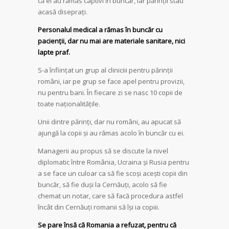
că ei au rămas captivi în buncăr, iar părinții stau
acasă diseprați.
Personalul medical a rămas în buncăr cu
pacienții, dar nu mai are materiale sanitare, nici
lapte praf.
S-a înființat un grup al cliniciii pentru părinții
români, iar pe grup se face apel pentru provizii,
nu pentru bani. În fiecare zi se nasc 10 copii de
toate naționalitățile.
Unii dintre părinți, dar nu români, au apucat să
ajungă la copii și au rămas acolo în buncăr cu ei.
Managerii au propus să se discute la nivel
diplomatic între România, Ucraina și Rusia pentru
a se face un culoar ca să fie scoși acești copii din
buncăr, să fie duși la Cernăuți, acolo să fie
chemat un notar, care să facă procedura astfel
încât din Cernăuți romanii să își ia copiii.
Se pare însă că Romania a refuzat, pentru că