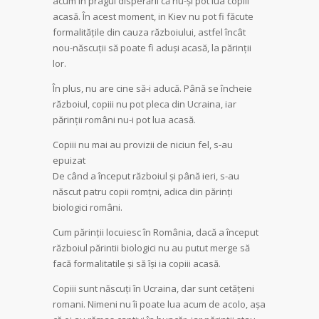
acum în pragul disperării că nu-și pot lua copiii
acasă. În acest moment, in Kiev nu pot fi făcute
formalitățile din cauza războiului, astfel încât
nou-născuții să poate fi aduși acasă, la părinții
lor.
În plus, nu are cine să-i aducă. Până se încheie
războiul, copiii nu pot pleca din Ucraina, iar
părinții români nu-i pot lua acasă.
Copiii nu mai au provizii de niciun fel, s-au
epuizat
De când a început războiul și până ieri, s-au
născut patru copii romțni, adica din părinți
biologici români.
Cum părinții locuiesc în România, dacă a început
războiul părintii biologici nu au putut merge să
facă formalitatile şi să își ia copiii acasă.
Copiii sunt născuți în Ucraina, dar sunt cetățeni
romani. Nimeni nu îi poate lua acum de acolo, așa