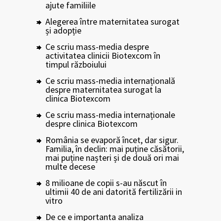
ajute familiile
Alegerea între maternitatea surogat
și adopție
Ce scriu mass-media despre
activitatea clinicii Biotexcom în
timpul războiului
Ce scriu mass-media internațională
despre maternitatea surogat la
clinica Biotexcom
Ce scriu mass-media internaționale
despre clinica Biotexcom
România se evaporă încet, dar sigur.
Familia, în declin: mai puține căsătorii,
mai puține nașteri și de două ori mai
multe decese
8 milioane de copii s-au născut în
ultimii 40 de ani datorită fertilizării in
vitro
De ce e importanta analiza