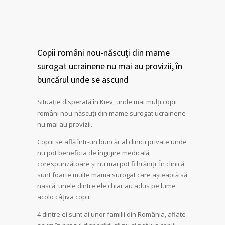
Copii români nou-născuți din mame
surogat ucrainene nu mai au provizii, în
buncărul unde se ascund
Situație disperată în Kiev, unde mai mulți copii
români nou-născuți din mame surogat ucrainene
nu mai au provizii.
Copiii se află într-un buncăr al clinicii private unde
nu pot beneficia de îngrijire medicală
corespunzătoare și nu mai pot fi hrăniți. În clinică
sunt foarte multe mama surogat care așteaptă să
nască, unele dintre ele chiar au adus pe lume
acolo câțiva copii.
4 dintre ei sunt ai unor familii din România, aflate