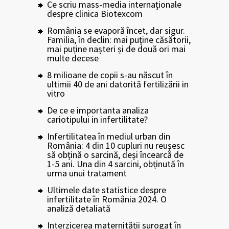
Ce scriu mass-media internaționale
despre clinica Biotexcom
România se evaporă încet, dar sigur.
Familia, în declin: mai puține căsătorii,
mai puține nașteri și de două ori mai
multe decese
8 milioane de copii s-au născut în
ultimii 40 de ani datorită fertilizării in
vitro
De ce e importanta analiza
cariotipului in infertilitate?
Infertilitatea în mediul urban din
România: 4 din 10 cupluri nu reușesc
să obțină o sarcină, deși încearcă de
1-5 ani. Una din 4 sarcini, obținută în
urma unui tratament
Ultimele date statistice despre
infertilitate în România 2024. O
analiză detaliată
Interzicerea maternității surogat în