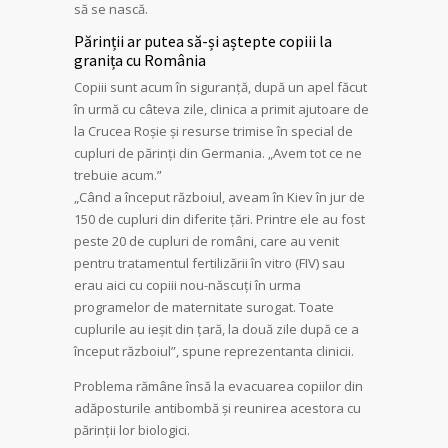
să se nască.
Părinții ar putea să-și aștepte copiii la
granița cu România
Copiii sunt acum în siguranță, după un apel făcut
în urmă cu câteva zile, clinica a primit ajutoare de
la Crucea Roșie și resurse trimise în special de
cupluri de părinți din Germania. „Avem tot ce ne
trebuie acum.”
„Când a început războiul, aveam în Kiev în jur de
150 de cupluri din diferite țări. Printre ele au fost
peste 20 de cupluri de români, care au venit
pentru tratamentul fertilizării în vitro (FIV) sau
erau aici cu copiii nou-născuți în urma
programelor de maternitate surogat. Toate
cuplurile au ieșit din țară, la două zile după ce a
început războiul”, spune reprezentanta clinicii.
Problema rămâne însă la evacuarea copiilor din
adăposturile antibombă și reunirea acestora cu
părinții lor biologici.