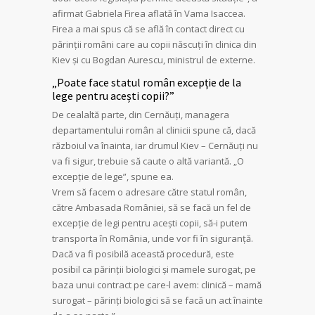
afirmat Gabriela Firea aflată în Vama Isaccea.
Firea a mai spus că se află în contact direct cu
părinții români care au copii născuți în clinica din
Kiev și cu Bogdan Aurescu, ministrul de externe.
„Poate face statul român excepție de la
lege pentru acești copii?”
De cealaltă parte, din Cernăuți, managera
departamentului român al clinicii spune că, dacă
războiul va înainta, iar drumul Kiev – Cernăuți nu
va fi sigur, trebuie să caute o altă variantă. „O
excepție de lege”, spune ea.
Vrem să facem o adresare către statul român,
către Ambasada României, să se facă un fel de
excepție de legi pentru acești copii, să-i putem
transporta în România, unde vor fi în siguranță.
Dacă va fi posibilă această procedură, este
posibil ca părinții biologici și mamele surogat, pe
baza unui contract pe care-l avem: clinică – mamă
surogat – părinți biologici să se facă un act înainte