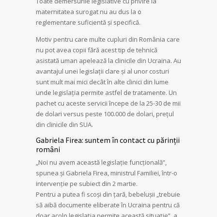
Toate demersurile legislative cu privire la
maternitatea surogat nu au dus la o
reglementare suficientă și specifică.
Motiv pentru care multe cupluri din România care
nu pot avea copii fără acest tip de tehnică
asistată uman apelează la clinicile din Ucraina. Au
avantajul unei legislații clare și al unor costuri
sunt mult mai mici decât în alte clinici din lume
unde legislația permite astfel de tratamente. Un
pachet cu aceste servicii începe de la 25-30 de mii
de dolari versus peste 100.000 de dolari, prețul
din clinicile din SUA.
Gabriela Firea: suntem în contact cu părinții
români
„Noi nu avem această legislaţie funcţională”,
spunea și Gabriela Firea, ministrul Familiei, într-o
intervenție pe subiect din 2 martie.
Pentru a putea fi scoși din țară, bebelușii „trebuie
să aibă documente eliberate în Ucraina pentru că
doar acolo legislaţia permite această situaţie”, a