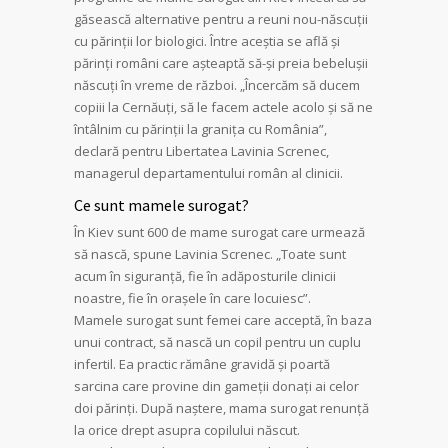
găsească alternative pentru a reuni nou-născuții
cu părinții lor biologici. Între aceștia se află și
părinți români care așteaptă să-și preia bebelușii
născuți în vreme de război. „Încercăm să ducem
copiii la Cernăuți, să le facem actele acolo și să ne
întâlnim cu părinții la granița cu România”,
declară pentru Libertatea Lavinia Screnec,
managerul departamentului român al clinicii.
Ce sunt mamele surogat?
În Kiev sunt 600 de mame surogat care urmează
să nască, spune Lavinia Screnec. „Toate sunt
acum în siguranță, fie în adăposturile clinicii
noastre, fie în orașele în care locuiesc”.
Mamele surogat sunt femei care acceptă, în baza
unui contract, să nască un copil pentru un cuplu
infertil. Ea practic rămâne gravidă și poartă
sarcina care provine din gameții donați ai celor
doi părinți. După naștere, mama surogat renunță
la orice drept asupra copilului născut.