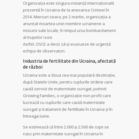
Organizația este singura instanță internațională
prezentă în Ucraina de la anexarea Crimeei în
2014. Miercuri seara, pe 2 martie, organizația a
anunțat moartea unei membre ucrainene a
misiunii sale locale, în timpul unui bombardament
al trupelor ruse.
Astfel, OSCE a decis să-și evacueze de urgenţă
echipa de observatori.
Industria de fertilitate din Ucraina, afectată
de război
Ucraina este a doua cea mai populară destinație,
după Statele Unite, pentru cuplurile străine care
caută servicii de maternitate surogat, potrivit
Growing Families, o organizație non-profit care
lucrează cu cuplurile care caută maternitate
surogat și tratament de fertilitate în Ucraina și în
întreaga lume.
Se estimează că între 2.000 și 2.500 de copii se
nasc prin maternitate surogat în Ucraina în