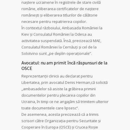
naștere ucrainene în registrele de stare civilă
române, eliberarea certificatelor de naștere
românești și eliberarea titlurilor de călătorie
necesare pentru repatrierea copiilor.
În contextul războiului, Ambasada României la
Kiev și Consulatul României la Odesa au
activitatea suspendată. Însă, precizează MAE,
Consulatul României la Cernăuți și cel de la
Solotvino sunt „pe deplin operaționale”.
Avocatul: nu am primit încă răspunsuri de la
OSCE
Reprezentanții clinicii au declarat pentru
Libertatea, prin avocatul Denis Herman,că solicită
„ambasadelor să asiste la grăbirea primirii
documentelor pentru plecarea copiilor din
Ucraina, în timp ce ne angajăm să trimitem ulterior
toate documentele care lipsesc”.
De asemenea, acesta precizează că a trimis
scrisori către Organizaţia pentru Securitate şi
Cooperare în Europa (OSCE) și Crucea Roșie