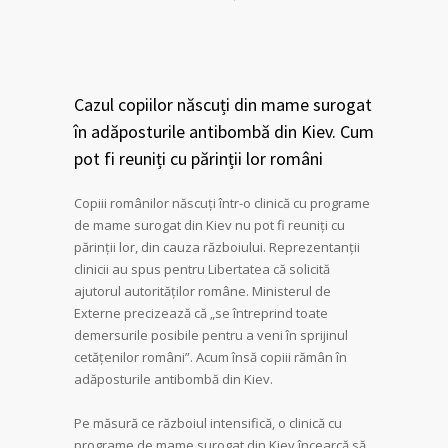
Cazul copiilor născuți din mame surogat
în adăposturile antibombă din Kiev. Cum
pot fi reuniți cu părinții lor români
Copiii românilor născuți într-o clinică cu programe
de mame surogat din Kiev nu pot fi reuniți cu
părinții lor, din cauza războiului. Reprezentanții
clinicii au spus pentru Libertatea că solicită
ajutorul autorităților române. Ministerul de
Externe precizează că „se întreprind toate
demersurile posibile pentru a veni în sprijinul
cetățenilor români”. Acum însă copiii rămân în
adăposturile antibombă din Kiev.
Pe măsură ce războiul intensifică, o clinică cu
programe de mame surogat din Kiev încearcă să