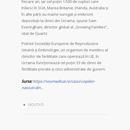
fiecare an, iar cel puțin 1.500 de cupluri care
trăiesc în SUA, Marea Britanie, Irlanda, Australia și
în alte părți au mame surogat și embrioni
depozitați la clinici din Ucraina, spune Sam
Everingham, director global al „Growing Families”,
citat de Quartz.
Potrivit Societății Europene de Reproducere
Umană și Embriologie, un organism de membru al
clinicilor de fertilitate care operează în UE, în
Ucraina funcționează cel puțin 33 de clinici de
fertilitate private și cinci administrate de guvern.
Sursa:
https://voxmedical.ro/cazul-copiilor-
nascuti-din.
..
NOUTATI