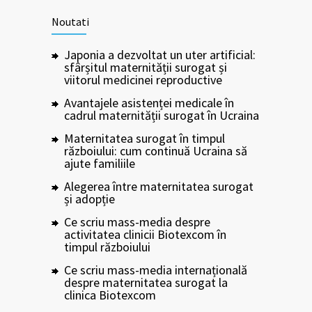
Noutati
Japonia a dezvoltat un uter artificial:
sfârșitul maternității surogat și
viitorul medicinei reproductive
Avantajele asistenței medicale în
cadrul maternității surogat în Ucraina
Maternitatea surogat în timpul
războiului: cum continuă Ucraina să
ajute familiile
Alegerea între maternitatea surogat
și adopție
Ce scriu mass-media despre
activitatea clinicii Biotexcom în
timpul războiului
Ce scriu mass-media internațională
despre maternitatea surogat la
clinica Biotexcom