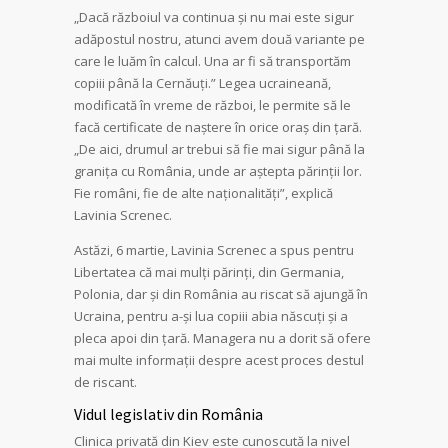
„Dacă războiul va continua și nu mai este sigur
adăpostul nostru, atunci avem două variante pe
care le luăm în calcul. Una ar fi să transportăm
copiii până la Cernăuți.” Legea ucraineană,
modificată în vreme de război, le permite să le
facă certificate de naștere în orice oraș din țară.
„De aici, drumul ar trebui să fie mai sigur până la
granița cu România, unde ar aștepta părinții lor.
Fie români, fie de alte naționalități”, explică
Lavinia Screnec.
Astăzi, 6 martie, Lavinia Screnec a spus pentru
Libertatea că mai mulți părinți, din Germania,
Polonia, dar și din România au riscat să ajungă în
Ucraina, pentru a-și lua copiii abia născuți și a
pleca apoi din țară. Managera nu a dorit să ofere
mai multe informații despre acest proces destul
de riscant.
Vidul legislativ din România
Clinica privată din Kiev este cunoscută la nivel