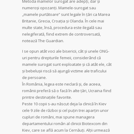
Metoda mamelor surogat are adepți, dar și
numeroși opozanți. Mamele-surogat sau
„mamele purtătoare” sunt legale în țări ca Marea
Britanie, Grecia, Croația și Olanda. În cele mai
multe state, însă, procedura este ilegală sau
nelegiferată, fiind extrem de controversată,
notează The Guardian.
I se opun atât voci ale bisericii, cât și unele ONG-
uri pentru drepturile femeii, considerând că
mamele surogat sunt exploatate și că atât ele, cât
și bebelușii riscă să ajungă victime ale traficului
de persoane.
În România, legea este neclară și, de aceea,
românii preferă să o facă în alte țări, Ucraina fiind
printre destinațiile favorite.
Peste 10 copii s-au născut deja la clinică în Kiev
cele 9 zile de război și cel puțin trei aparțin unor
cupluri de români, mai spune managera
departamentului român al clinicii Biotexcom din
Kiev, care se află acum la Cernăuți. Alții urmează