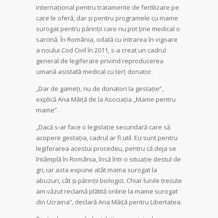
internațional pentru tratamente de fertilizare pe
care le oferă, dar și pentru programele cu mame
surogat pentru părinții care nu pot ține medical o
sarcină. În România, odată cu intrarea în vigoare
a noului Cod Civil în 2011, s-a creat un cadrul
general de legiferare privind reproducerea
umană asistată medical cu terț donator.
„Dar de gameți, nu de donatori la gestație”,
explică Ana Măiță de la Asociația „Mame pentru
mame”.
„Dacă s-ar face o legislație secundară care să
acopere gestația, cadrul ar fi util. Eu sunt pentru
legiferarea acestui procedeu, pentru că deja se
întâmplă în România, însă într-o situație destul de
gri, iar asta expune atât mama surogat la
abuzuri, cât și părinții biologici. Chiar lunile trecute
am văzut reclamă plătită online la mame surogat
din Ucraina”, declară Ana Măiță pentru Libertatea.