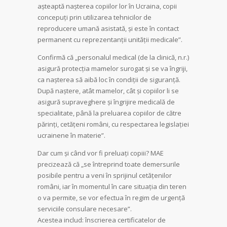
așteaptă nașterea copiilor lor în Ucraina, copii
concepuți prin utilizarea tehnicilor de
reproducere umană asistată, și este în contact
permanent cu reprezentanții unității medicale”.
Confirmă că „personalul medical (de la clinică, n.r.)
asigură protecția mamelor surogat și se va îngriji,
ca nașterea să aibă loc în condiții de siguranță.
După naștere, atât mamelor, cât și copiilor li se
asigură supraveghere și îngrijire medicală de
specialitate, până la preluarea copiilor de către
părinți, cetățeni români, cu respectarea legislației
ucrainene în materie”.
Dar cum și când vor fi preluați copiii? MAE
precizează că „se întreprind toate demersurile
posibile pentru a veni în sprijinul cetățenilor
români, iar în momentul în care situația din teren
o va permite, se vor efectua în regim de urgență
serviciile consulare necesare”.
Acestea includ: înscrierea certificatelor de