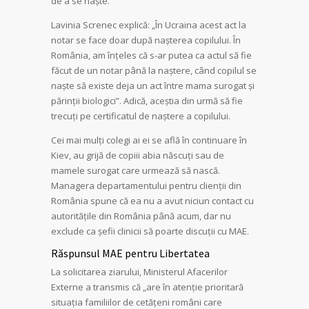
de a se naște.”
Lavinia Screnec explică: „În Ucraina acest act la
notar se face doar după nașterea copilului. În
România, am înțeles că s-ar putea ca actul să fie
făcut de un notar până la naștere, când copilul se
naște să existe deja un act între mama surogat și
părinții biologici”. Adică, aceștia din urmă să fie
trecuți pe certificatul de naștere a copilului.
Cei mai mulți colegi ai ei se află în continuare în
Kiev, au grijă de copiii abia născuți sau de
mamele surogat care urmează să nască.
Managera departamentului pentru clienții din
România spune că ea nu a avut niciun contact cu
autoritățile din România până acum, dar nu
exclude ca șefii clinicii să poarte discuții cu MAE.
Răspunsul MAE pentru Libertatea
La solicitarea ziarului, Ministerul Afacerilor
Externe a transmis că „are în atenție prioritară
situația familiilor de cetățeni români care