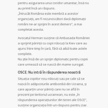
pentru asigurarea unui coridor umanitar, însă nu
au primit încă un răspuns.
„Întrucât România este membră a acestor
organizații, am fi recunoscători dacă diplomații
români ne-ar sprijini în acest demers”, a mai
completat acesta.
Avocatul Herman susține că Ambasada României
a sprijinit părinții cu copii născuți la Kiev care au
ajuns între timp în țară, fără să aibă toate actele
complete.
Nu știe însă de un sprijin diplomatic pentru copiii
care urmează să se nască din mame surogat.
OSCE: Nu intră în răspunderea noastră
Situația copiilor nou-născuți sau pe cale să se
nască în adăposturile antibombă din Ucraina, și
care aparțin unor părinți care nu se află în
prezent pe teritoriul ucrainean, nu este „în
răspunderea operațiunilor din teren ale OSCE”,
susține organizația într-un răspuns pentru ziar.