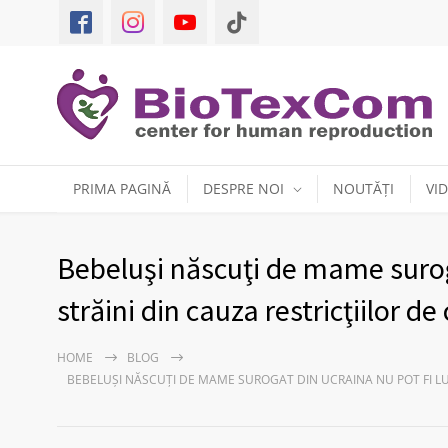
PRIMA PAGINĂ
DESPRE NOI
NOUTĂȚI
VI
Bebeluşi născuţi de mame suroga
străini din cauza restricţiilor d
HOME
BLOG
BEBELUŞI NĂSCUŢI DE MAME SUROGAT DIN UCRAINA NU POT FI LUA