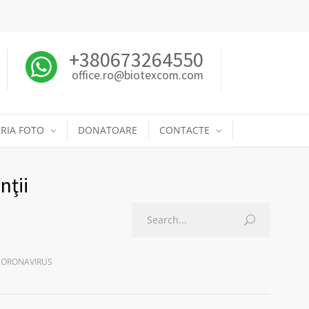
+380673264550
office.ro@biotexcom.com
RIA FOTO
DONATOARE
CONTACTE
nţii
 CORONAVIRUS