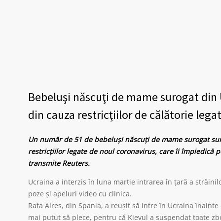
Bebeluşi născuţi de mame surogat din Ucr
din cauza restricţiilor de călătorie leg
Un număr de 51 de bebeluşi născuţi de mame surogat sunt b
restricţiilor legate de noul coronavirus, care îi împiedică pe
transmite Reuters.
Ucraina a interzis în luna martie intrarea în ţară a străinil
poze şi apeluri video cu clinica.
Rafa Aires, din Spania, a reuşit să intre în Ucraina înainte
mai putut să plece, pentru că Kievul a suspendat toate zbor