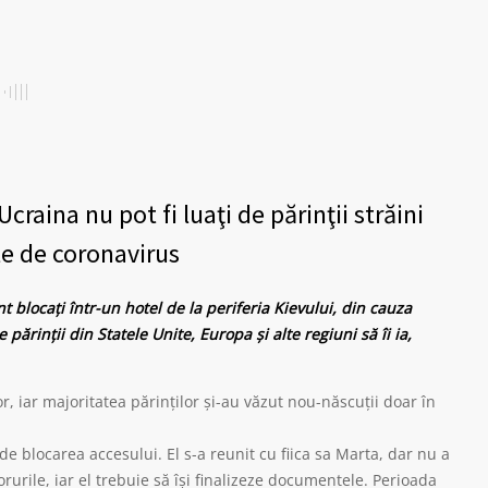
aina nu pot fi luaţi de părinţii străini
ate de coronavirus
locaţi într-un hotel de la periferia Kievului, din cauza
 părinţii din Statele Unite, Europa şi alte regiuni să îi ia,
or, iar majoritatea părinţilor şi-au văzut nou-născuţii doar în
 de blocarea accesului. El s-a reunit cu fiica sa Marta, dar nu a
urile, iar el trebuie să îşi finalizeze documentele. Perioada