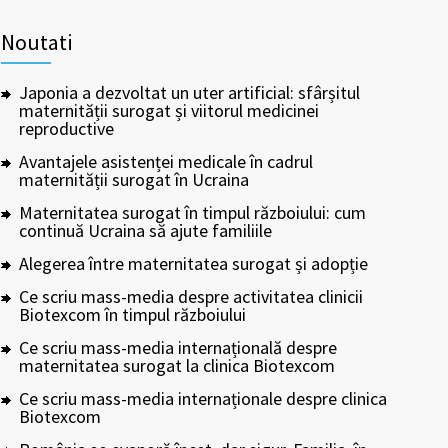
Noutati
Japonia a dezvoltat un uter artificial: sfârșitul
maternității surogat și viitorul medicinei
reproductive
Avantajele asistenței medicale în cadrul
maternității surogat în Ucraina
Maternitatea surogat în timpul războiului: cum
continuă Ucraina să ajute familiile
Alegerea între maternitatea surogat și adopție
Ce scriu mass-media despre activitatea clinicii
Biotexcom în timpul războiului
Ce scriu mass-media internațională despre
maternitatea surogat la clinica Biotexcom
Ce scriu mass-media internaționale despre clinica
Biotexcom