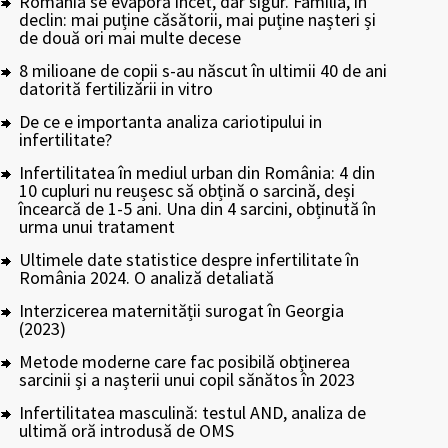
România se evaporă încet, dar sigur. Familia, în
declin: mai puține căsătorii, mai puține nașteri și
de două ori mai multe decese
8 milioane de copii s-au născut în ultimii 40 de ani
datorită fertilizării in vitro
De ce e importanta analiza cariotipului in
infertilitate?
Infertilitatea în mediul urban din România: 4 din
10 cupluri nu reușesc să obțină o sarcină, deși
încearcă de 1-5 ani. Una din 4 sarcini, obținută în
urma unui tratament
Ultimele date statistice despre infertilitate în
România 2024. O analiză detaliată
Interzicerea maternității surogat în Georgia
(2023)
Metode moderne care fac posibilă obținerea
sarcinii și a nașterii unui copil sănătos în 2023
Infertilitatea masculină: testul AND, analiza de
ultimă oră introdusă de OMS