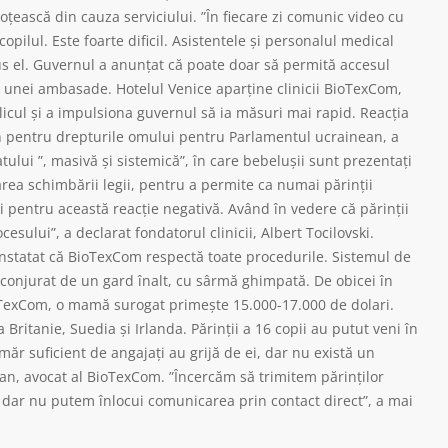
nsoţească din cauza serviciului. ”În fiecare zi comunic video cu
pilul. Este foarte dificil. Asistentele şi personalul medical
us el. Guvernul a anunţat că poate doar să permită accesul
ea unei ambasade. Hotelul Venice aparţine clinicii BioTexCom,
icul şi a impulsiona guvernul să ia măsuri mai rapid. Reacţia
n pentru drepturile omului pentru Parlamentul ucrainean, a
tului ”, masivă şi sistemică”, în care bebeluşii sunt prezentaţi
area schimbării legii, pentru a permite ca numai părinţii
ţi pentru această reacţie negativă. Având în vedere că părinţii
esului”, a declarat fondatorul clinicii, Albert Tocilovski.
onstatat că BioTexCom respectă toate procedurile. Sistemul de
nconjurat de un gard înalt, cu sârmă ghimpată. De obicei în
 BioTexCom, o mamă surogat primeşte 15.000-17.000 de dolari.
 Britanie, Suedia şi Irlanda. Părinţii a 16 copii au putut veni în
ăr suficient de angajaţi au grijă de ei, dar nu există un
an, avocat al BioTexCom. ”Încercăm să trimitem părinţilor
o, dar nu putem înlocui comunicarea prin contact direct”, a mai