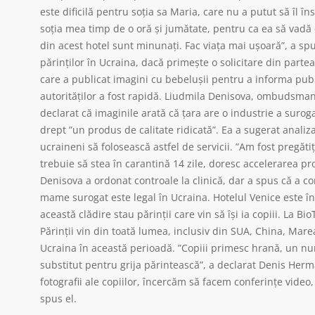
este dificilă pentru soţia sa Maria, care nu a putut să îl î
soţia mea timp de o oră şi jumătate, pentru ca ea să vadă co
din acest hotel sunt minunaţi. Fac viaţa mai uşoară”, a sp
părinţilor în Ucraina, dacă primeşte o solicitare din part
care a publicat imagini cu bebeluşii pentru a informa publ
autorităţilor a fost rapidă. Liudmila Denisova, ombudsma
declarat că imaginile arată că ţara are o industrie a suroga
drept ”un produs de calitate ridicată”. Ea a sugerat analiz
ucraineni să folosească astfel de servicii. ”Am fost pregăti
trebuie să stea în carantină 14 zile, doresc accelerarea proc
Denisova a ordonat controale la clinică, dar a spus că a c
mame surogat este legal în Ucraina. Hotelul Venice este î
această clădire stau părinţii care vin să îşi ia copiii. La
Părinţii vin din toată lumea, inclusiv din SUA, China, Marea
Ucraina în această perioadă. ”Copiii primesc hrană, un num
substitut pentru grija părintească”, a declarat Denis Herm
fotografii ale copiilor, încercăm să facem conferinţe vide
spus el.