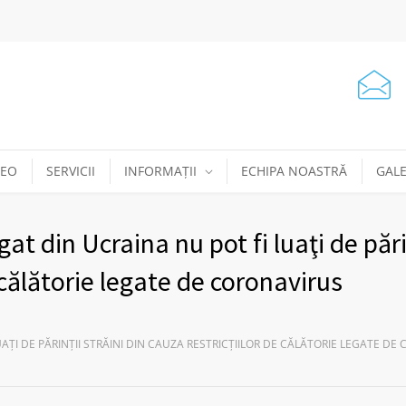
DEO
SERVICII
INFORMAȚII
ECHIPA NOASTRĂ
GALE
t din Ucraina nu pot fi luaţi de pări
e călătorie legate de coronavirus
ŢI DE PĂRINŢII STRĂINI DIN CAUZA RESTRICŢIILOR DE CĂLĂTORIE LEGATE DE