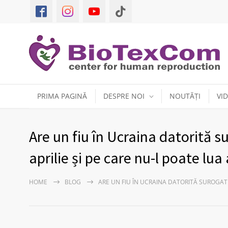
PRIMA PAGINĂ
DESPRE NOI
NOUTĂȚI
VI
Are un fiu în Ucraina datorită s
aprilie și pe care nu-l poate lua
HOME
BLOG
ARE UN FIU ÎN UCRAINA DATORITĂ SUROGATU