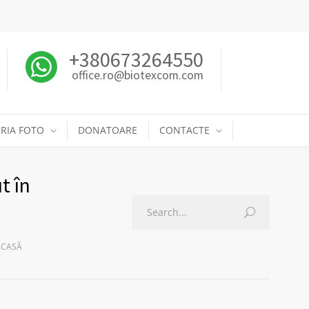
+380673264550
office.ro@biotexcom.com
RIA FOTO
DONATOARE
CONTACTE
t în
ACASĂ