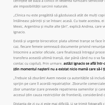
cerințele de bază a clinicii în vederea furnizării servicii
ale imposibilității sarcinii naturale.
„Clinica nu este pregătită să găzduiască atât de mulți copi
întâlneasc părinții și se întoarc acasă. Cu toate acestea, ei 
Mexic, Argentina și multe alte țări”, explică Andrea, care
Ignacio.
Există și urgențe birocratice: plata ultimei tranșe se face 
caz, fiecare femeie semnează documente privind renunțare
întocmire a actelor oficiale, care finalizează întregul proc
transfera această ultimă tranșă, dar până când nu o va face
contac cu copilul). Prin urmare,
astăzi Ignacio se află înt
(din momentul nașterii nu a existat nicio mamă care să-l țină
„Trebuie să zburăm! Avem nevoie ca autoritățile să includ
sprijin pe care îl acordă repatriaților. Zborurile comercia
zbor umanitar (care prevede repatrierea oamenilor și care s
accesul (din cauza restricțiilor de frontieră), considerând 
Distanța de zi cu zi este mai dificilă. Li se trimit fotograf