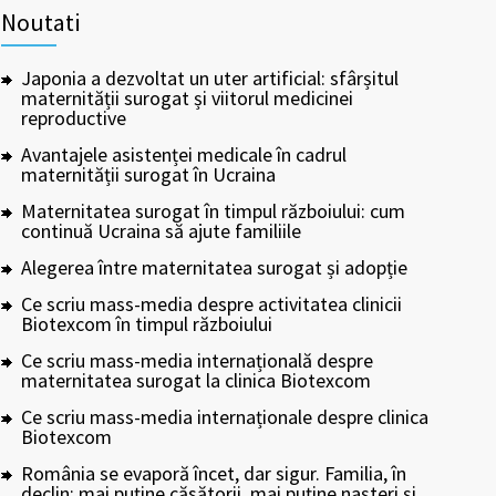
Noutati
Japonia a dezvoltat un uter artificial: sfârșitul
maternității surogat și viitorul medicinei
reproductive
Avantajele asistenței medicale în cadrul
maternității surogat în Ucraina
Maternitatea surogat în timpul războiului: cum
continuă Ucraina să ajute familiile
Alegerea între maternitatea surogat și adopție
Ce scriu mass-media despre activitatea clinicii
Biotexcom în timpul războiului
Ce scriu mass-media internațională despre
maternitatea surogat la clinica Biotexcom
Ce scriu mass-media internaționale despre clinica
Biotexcom
România se evaporă încet, dar sigur. Familia, în
declin: mai puține căsătorii, mai puține nașteri și