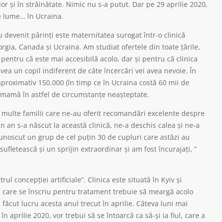
or și în străinătate. Nimic nu s-a putut. Dar pe 29 aprilie 2020,
pe lume… în Ucraina.
devenit părinți este maternitatea surogat într-o clinică
rgia, Canada și Ucraina. Am studiat ofertele din toate țările,
 pentru că este mai accesibilă acolo, dar și pentru că clinica
vea un copil indiferent de câte încercări vei avea nevoie. În
ă aproximativ 150.000 (în timp ce în Ucraina costă 60 mii de
ă mamă în astfel de circumstanțe neașteptate.
u multe familii care ne-au oferit recomandări excelente despre
n an s-a născut la această clinică, ne-a deschis calea și ne-a
cunoscut un grup de cel puțin 30 de cupluri care astăzi au
e sufletească și un sprijin extraordinar și am fost încurajați, ”
l concepției artificiale”. Clinica este situată în Kyiv și
ă care se înscriu pentru tratament trebuie să meargă acolo
făcut lucru acesta anul trecut în aprilie. Câteva luni mai
n aprilie 2020, vor trebui să se întoarcă ca să-și ia fiul, care a