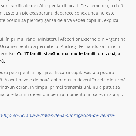
e sunt verificate de către pediatrii locali. De asemenea, o dată
r. „Este un pic exasperant, deoarece conexiunea nu este
ste posibil să pierdeți șansa de a vă vedea copilul”, explică
i, în primul rând, Ministerul Afacerilor Externe din Argentina
l Ucrainei pentru a permite lui Andre și Fernando să intre în
 permise.
Cu 17 familii și având mai multe familii din zonă, ar
ră.
uro pe zi pentru îngrijirea fiecărui copil. Există o povară
. A avut nevoie de nouă ani pentru a deveni în cele din urmă
intr-un ecran. În timpul primei transmisiuni, nu a putut să
mai are lacrimi de emoții pentru momentul în care, în sfârșit,
-hijo-en-ucrania-a-traves-de-la-subrogacion-de-vientre-