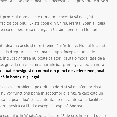
lor medicale. De asemenea, este necesar să fie prezentate dovezi
i, procesul normal este următorul: aceștia să nasc, își
fac tot posibilul. Există copii din China, Franța, Spania, Italia,
 vrea cu disperare să meargă în Ucraina pentru a-l lua pe
întotdeauna acolo și direct femeii însărcinate. Numai în acest
a la drepturile sale ca mamă. Apoi încep acțiunile de
es. Întrucât Andrea nu poate călători, caută o modalitate de a
, gravida nu va semna hârtiile (iar prin lege va putea intra în
r-o situație nesigură nu numai din punct de vedere emoțional
 în brațe), ci și legal.
ă această problemă pe ordinea de zi și să ne ofere același
le nu vor funcționa până în septembrie, singura cale este un
ă ne poată lua). Și ca autoritățile relevante să ne faciliteze
cazul nostru ca fiind o excepție”, explică Andrea.
ii cu copilul prin WhatsApp la fiecare 48 de ore, informați despre