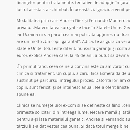
finanțelor pentru tratamente, tentative de adopție în țara l
lucrul acesta s-a schimbat. În această zi, Ignacio a venit 
Modalitatea prin care Andrea Diez și Fernando Montero au 
privată. „Maternitatea surogat se face în Statele Unite, Geo
iar Ucraina ni s-a părut cea mai potrivită opțiune, nu doar
are un motto „Un copil garantat”. Adică, te asigură că vei a
Statele Unite, totul este diferit, nu există garanții și cost
euro), explică Andrea care, la 45 de ani, a putut să devin
„În primul rând, ceea ce ne-a convins este că am vorbit c
clinică și tratament. Un cuplu, a cărui fiică Esmeralda de u
susținut pe parcursul întregului proces. Datorită lor, am 
copiii, sunt fericiți și se întâlnesc anual. Ne-a oferit linișt
spune ea.
Clinica se numește BioTexCom și se definește ca fiind „centru
primește solicitări din întreaga lume. Fiecare mamă și tat
pentru a-și lăsa materialul genetic. Andrea și Fernando au 
târziu li s-a dat vestea cea bună. Și dacă totul merge bine, î