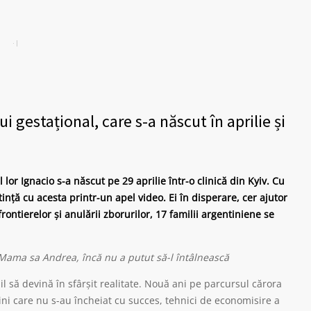
i gestațional, care s-a născut în aprilie și
or Ignacio s-a născut pe 29 aprilie într-o clinică din Kyiv. Cu
ință cu acesta printr-un apel video. Ei în disperare, cer ajutor
rontierelor și anulării zborurilor, 17 familii argentiniene se
. Mama sa Andrea, încă nu a putut să-l întâlnească
l să devină în sfârșit realitate. Nouă ani pe parcursul cărora
cini care nu s-au încheiat cu succes, tehnici de economisire a