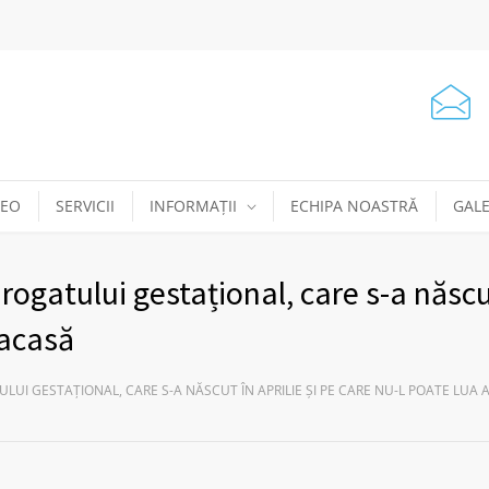
DEO
SERVICII
INFORMAȚII
ECHIPA NOASTRĂ
GALE
urogatului gestațional, care s-a născu
 acasă
LUI GESTAȚIONAL, CARE S-A NĂSCUT ÎN APRILIE ȘI PE CARE NU-L POATE LUA 