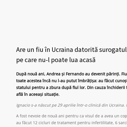
Are un fiu în Ucraina datorită surogatulu
pe care nu-l poate lua acasă
După nouă ani, Andrea și Fernando au devenit părinți. Fiul l
toate acestea încă nu l-au putut îmbrățișa: au făcut cunoșt
statului pentru a zbura după fiul lor. Din cauza închiderii f
află în aceeași situație.
Ignacio s-a născut pe 29 aprilie într-o clinică din Ucraina
A fost nevoie de nouă ani pentru ca visul de a avea un copi
au făcut 12 cicluri de tratament pentru infertilitate, 6 sar