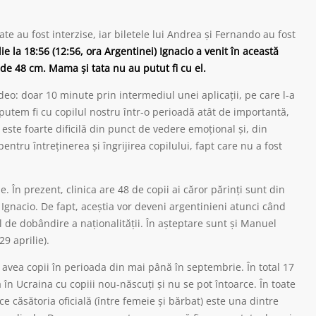
te au fost interzise, iar biletele lui Andrea și Fernando au fost
lie la 18:56 (12:56, ora Argentinei) Ignacio a venit în această
 de 48 cm. Mama și tata nu au putut fi cu el.
deo: doar 10 minute prin intermediul unei aplicații, pe care l-a
putem fi cu copilul nostru într-o perioadă atât de importantă,
 este foarte dificilă din punct de vedere emoțional și, din
ntru întreținerea și îngrijirea copilului, fapt care nu a fost
e. În prezent, clinica are 48 de copii ai căror părinți sunt din
 Ignacio. De fapt, aceștia vor deveni argentinieni atunci când
ul de dobândire a naționalității. În așteptare sunt și Manuel
9 aprilie).
 avea copii în perioada din mai până în septembrie. În total 17
eja în Ucraina cu copiii nou-născuți și nu se pot întoarce. În toate
e căsătoria oficială (între femeie și bărbat) este una dintre