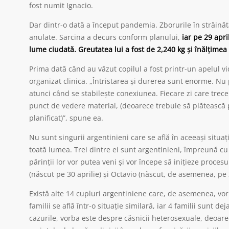
fost numit Ignacio.
Dar dintr-o dată a început pandemia. Zborurile în străinăta
anulate. Sarcina a decurs conform planului,
iar pe 29 apri
lume ciudată. Greutatea lui a fost de 2,240 kg și înălțimea
Prima dată când au văzut copilul a fost printr-un apelul vi
organizat clinica. „Întristarea și durerea sunt enorme. Nu 
atunci când se stabilește conexiunea. Fiecare zi care trece
punct de vedere material, (deoarece trebuie să plătească pe
planificat)”, spune ea.
Nu sunt singurii argentinieni care se află în aceeași situați
toată lumea. Trei dintre ei sunt argentinieni, împreună cu
părinții lor vor putea veni și vor începe să inițieze proces
(născut pe 30 aprilie) și Octavio (născut, de asemenea, pe 2
Există alte 14 cupluri argentiniene care, de asemenea, vor
familii se află într-o situație similară, iar 4 familii sunt d
cazurile, vorba este despre căsnicii heterosexuale, deoarec