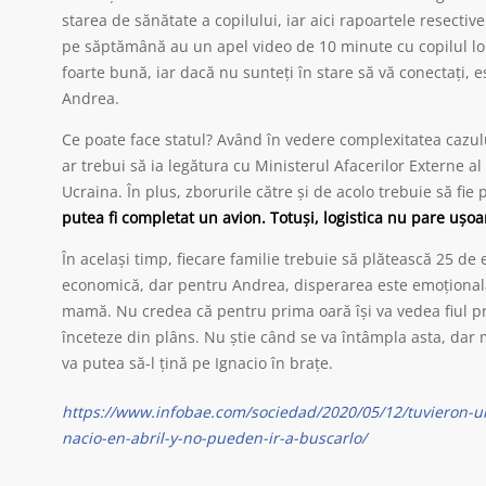
starea de sănătate a copilului, iar aici rapoartele resectiv
pe săptămână au un apel video de 10 minute cu copilul lo
foarte bună, iar dacă nu sunteți în stare să vă conectați, e
Andrea.
Ce poate face statul? Având în vedere complexitatea cazulu
ar trebui să ia legătura cu Ministerul Afacerilor Externe a
Ucraina. În plus, zborurile către și de acolo trebuie să fie
putea fi completat un avion. Totuși, logistica nu pare ușoa
În același timp, fiecare familie trebuie să plătească 25 de e
economică, dar pentru Andrea, disperarea este emoțională
mamă. Nu credea că pentru prima oară își va vedea fiul pr
înceteze din plâns. Nu știe când se va întâmpla asta, dar 
va putea să-l țină pe Ignacio în brațe.
https://www.infobae.com/sociedad/2020/05/12/tuvieron-un
nacio-en-abril-y-no-pueden-ir-a-buscarlo/