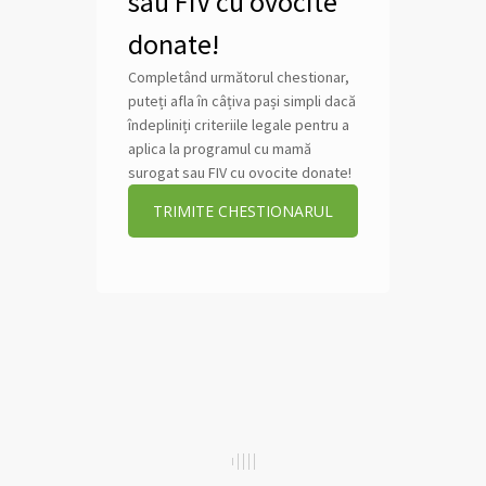
sau FIV cu ovocite
donate!
Completând următorul chestionar,
puteți afla în câțiva pași simpli dacă
îndepliniți criteriile legale pentru a
aplica la programul cu mamă
surogat sau FIV cu ovocite donate!
TRIMITE CHESTIONARUL