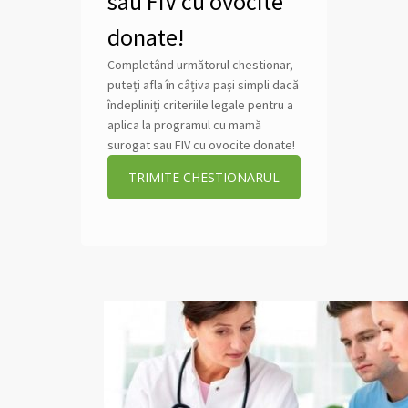
sau FIV cu ovocite
donate!
Completând următorul chestionar,
puteți afla în câțiva pași simpli dacă
îndepliniți criteriile legale pentru a
aplica la programul cu mamă
surogat sau FIV cu ovocite donate!
TRIMITE CHESTIONARUL