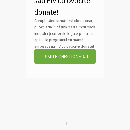
sau FIV cu ovocite
donate!
Completând următorul chestionar,
puteți afla în câțiva pași simpli dacă
îndepliniți criteriile legale pentru a
aplica la programul cu mamă
surogat sau FIV cu ovocite donate!
TRIMITE CHESTIONARUL