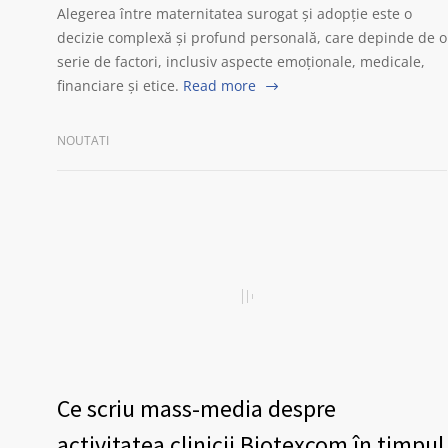
Alegerea între maternitatea surogat și adopție este o
decizie complexă și profund personală, care depinde de o
serie de factori, inclusiv aspecte emoționale, medicale,
financiare și etice.
Read more
NOUTATI
Ce scriu mass-media despre
activitatea clinicii Biotexcom în timpul