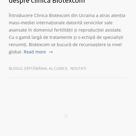
despre clinica Biotexcom
Întroducere Clinica Biotexcom din Ucraina a atras atenția
mass-mediei internaționale datorită serviciilor sale
avansate în domeniul fertilității și reproducției asistate.
Cu o gamă largă de tratamente și o echipă de specialiști
renumiți, Biotexcom se bucură de recunoaștere la nivel
global.
Read more
BLOGUL SĂPTĂMÂNAL AL CLINICII
,
NOUTATI