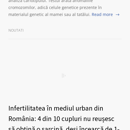
analiza cariotipului. Testul arată anomaliile
cromozomilor, adică celule genetice prezente în
materialul genetic al mamei sau al tatălui.
Read more
NOUTATI
Infertilitatea în mediul urban din
România: 4 din 10 cupluri nu reușesc
să obțină o sarcină, deși încearcă de 1-