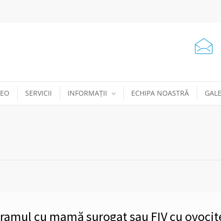
DEO
SERVICII
INFORMAȚII
ECHIPA NOASTRĂ
GALE
ogramul cu mamă surogat sau FIV cu ovocit