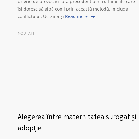
o serie de provocări fără precedent pentru familiile care
își doresc să aibă copii prin această metodă. În ciuda
conflictului, Ucraina și
Read more
NOUTATI
Alegerea între maternitatea surogat și
adopție