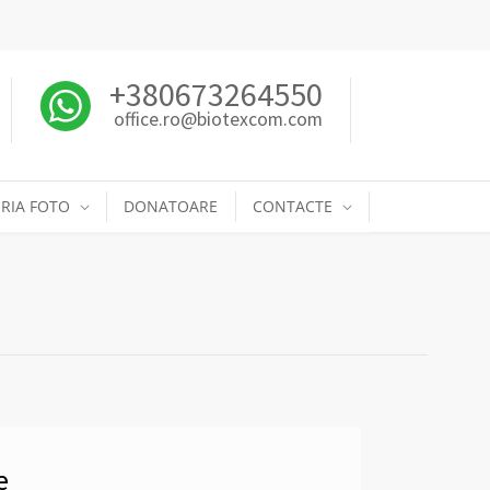
+380673264550
office.ro@biotexcom.com
RIA FOTO
DONATOARE
CONTACTE
e