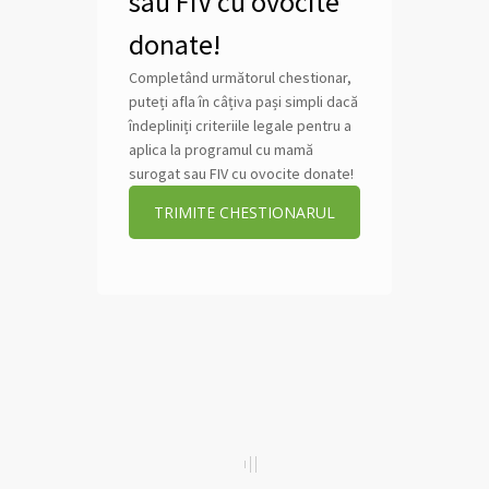
sau FIV cu ovocite
donate!
Completând următorul chestionar,
puteți afla în câțiva pași simpli dacă
îndepliniți criteriile legale pentru a
aplica la programul cu mamă
surogat sau FIV cu ovocite donate!
TRIMITE CHESTIONARUL