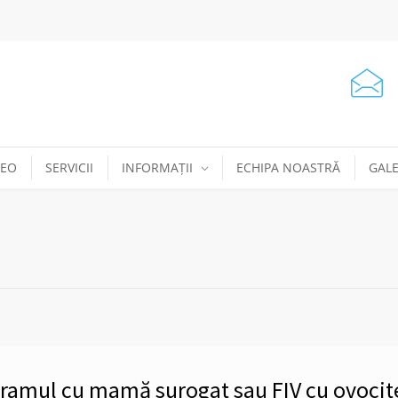
DEO
SERVICII
INFORMAȚII
ECHIPA NOASTRĂ
GALE
ogramul cu mamă surogat sau FIV cu ovocit