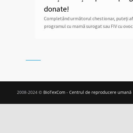
donate!
Completând următorul chestionar, puteți afla 
programul cu mamă surogat sau FIV cu ovoc
2008-2024 ©
BioTexCom - Centrul de reproducere umană