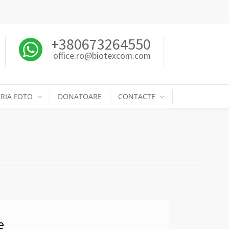
+380673264550
office.ro@biotexcom.com
RIA FOTO
DONATOARE
CONTACTE
e