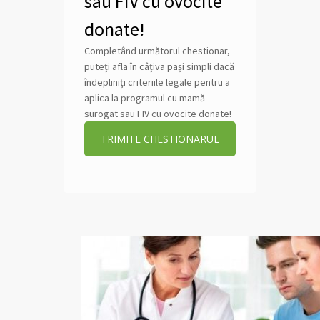
sau FIV cu ovocite
donate!
Completând următorul chestionar,
puteți afla în câțiva pași simpli dacă
îndepliniți criteriile legale pentru a
aplica la programul cu mamă
surogat sau FIV cu ovocite donate!
TRIMITE CHESTIONARUL