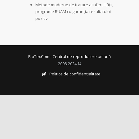
Metode moderne de tratare a infertilității,
programe RUAM cu garanția rezultatului
pozitiv
BioTexCom - Centrul de reproducere umană
2008-2024 ©
Politica de confidențialitate