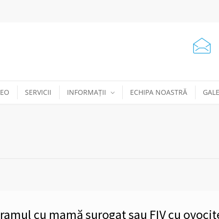
DEO
SERVICII
INFORMAȚII
ECHIPA NOASTRĂ
GALE
ogramul cu mamă surogat sau FIV cu ovocit