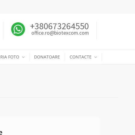
+380673264550
office.ro@biotexcom.com
RIA FOTO
DONATOARE
CONTACTE
e