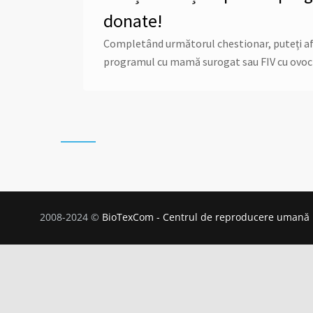
donate!
Completând următorul chestionar, puteți afla 
programul cu mamă surogat sau FIV cu ovoc
2008-2024 ©
BioTexCom - Centrul de reproducere umană