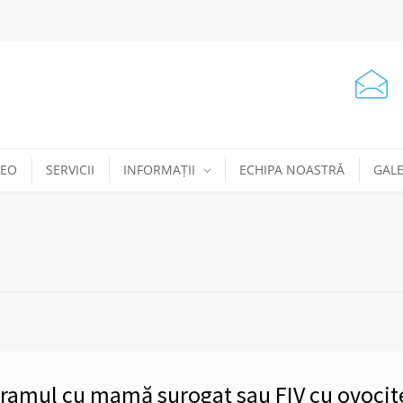
DEO
SERVICII
INFORMAȚII
ECHIPA NOASTRĂ
GALE
ogramul cu mamă surogat sau FIV cu ovocit