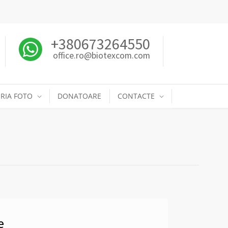
+380673264550
office.ro@biotexcom.com
RIA FOTO
DONATOARE
CONTACTE
e