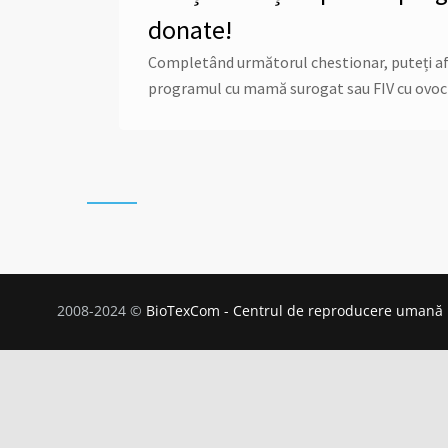
donate!
Completând următorul chestionar, puteți afla 
programul cu mamă surogat sau FIV cu ovoc
2008-2024 ©
BioTexCom - Centrul de reproducere umană