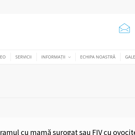
DEO
SERVICII
INFORMAȚII
ECHIPA NOASTRĂ
GALE
ogramul cu mamă surogat sau FIV cu ovocit