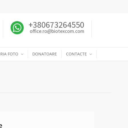
+380673264550
office.ro@biotexcom.com
RIA FOTO
DONATOARE
CONTACTE
e