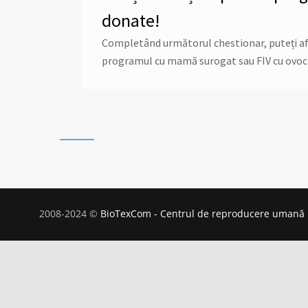
donate!
Completând următorul chestionar, puteți afla 
programul cu mamă surogat sau FIV cu ovoc
2008-2024 ©
BioTexCom - Centrul de reproducere umană