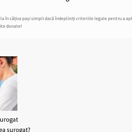
în câțiva pași simpli dacă îndepliniți criteriile legale pentru a apl
ite donate!
surogat
tea surogat?