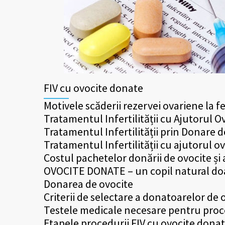
FIV cu ovocite donate
Motivele scăderii rezervei ovariene la f
Tratamentul Infertilității cu Ajutorul
Tratamentul Infertilității prin Donare 
Tratamentul Infertilității cu ajutorul o
Costul pachetelor donării de ovocite și 
OVOCITE DONATE – un copil natural do
Donarea de ovocite
Criterii de selectare a donatoarelor de 
Testele medicale necesare pentru proc
Etapele procedurii FIV cu ovocite dona