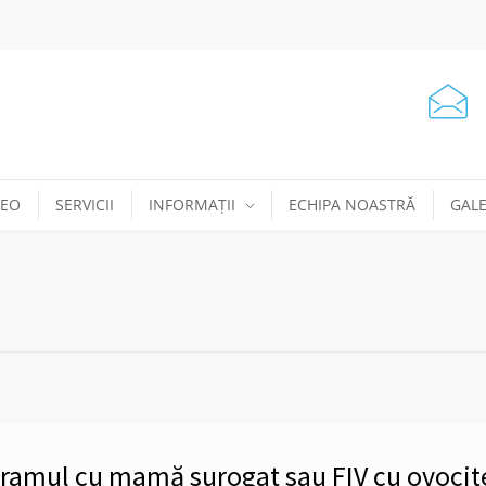
DEO
SERVICII
INFORMAȚII
ECHIPA NOASTRĂ
GALE
ogramul cu mamă surogat sau FIV cu ovocit