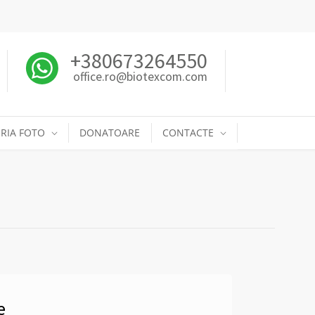
+380673264550
office.ro@biotexcom.com
RIA FOTO
DONATOARE
CONTACTE
e