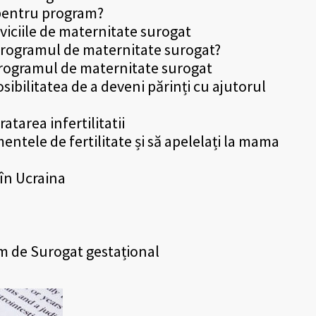
 pentru program?
viciile de maternitate surogat
 programul de maternitate surogat?
 programul de maternitate surogat
sibilitatea de a deveni părinți cu ajutorul
atarea infertilitatii
ntele de fertilitate și să apelelați la mama
 în Ucraina
ram de Surogat gestațional