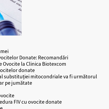
emei
 Ovocitelor Donatе: Recomandări
de Ovocite la Clinica Biotexcom
vocitelor donate
al substituției mitocondriale va fi următorul
ar pe jumătate
ovocite
edura FIV cu ovocite donate
te