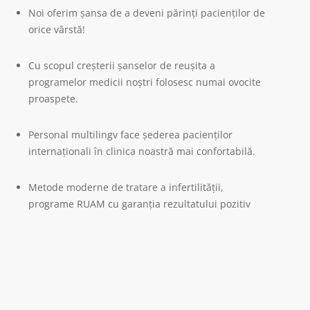
Noi oferim șansa de a deveni părinți pacienților de
orice vârstă!
Cu scopul creșterii șanselor de reușita a
programelor medicii noștri folosesc numai ovocite
proaspete.
Personal multilingv face șederea pacienților
internaționali în clinica noastră mai confortabilă.
Metode moderne de tratare a infertilității,
programe RUAM cu garanția rezultatului pozitiv