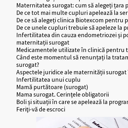
Maternitatea surogat: cum să alegeți țara
De ce tot mai multe cupluri apelează la ser
De ce să alegeți clinica Biotexcom pentru
De ce unele cupluri trebuie să apeleze la
Infertilitatea din cauza endometriozei și po
maternitații surogat
Medicamentele utilizate în clinică pentru tr
Când este momentul să renunțați la tratame
surogat?
Aspectele juridice ale maternității surogat
Infertilitatea unui cuplu
Mamă purtătoare (surogat)
Mama surogat. Cerinţele obligatorii
Boli și situații în care se apelează la prog
Feriţi-vă de escroci