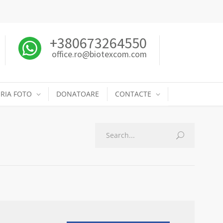
+380673264550
office.ro@biotexcom.com
RIA FOTO
DONATOARE
CONTACTE