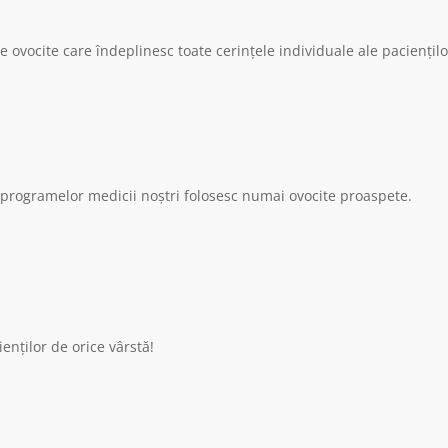
 ovocite care îndeplinesc toate cerințele individuale ale paciențilo
a programelor medicii noștri folosesc numai ovocite proaspete.
enților de orice vârstă!