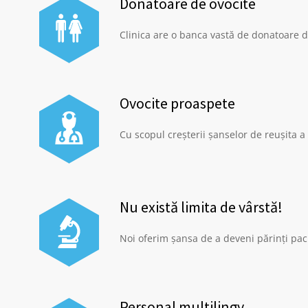
Donatoare de ovocite
Clinica are o banca vastă de donatoare de
Ovocite proaspete
Cu scopul creșterii șanselor de reușita 
Nu există limita de vârstă!
Noi oferim șansa de a deveni părinți paci
Personal multilingv